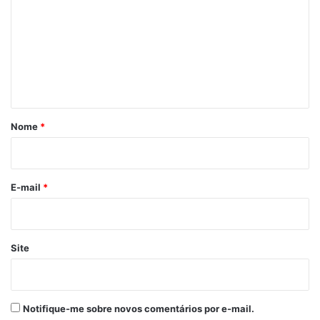
m
e
n
t
á
r
Nome
*
i
o
*
E-mail
*
Site
Notifique-me sobre novos comentários por e-mail.