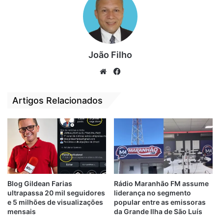
em filmes e shows de Carmen Miranda.
A exposição fica aberta de segunda a
segunda, das 9h às 16h, por tempo
indeterminado.
João Filho
We
Fa
Foto: Divulgação
bsi
ce
te
bo
Artigos Relacionados
ok
arte
Cultura
exposição
Blog Gildean Farias
Rádio Maranhão FM assume
ultrapassa 20 mil seguidores
liderança no segmento
e 5 milhões de visualizações
popular entre as emissoras
mensais
da Grande Ilha de São Luís