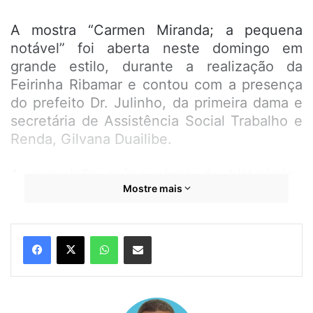
A mostra “Carmen Miranda; a pequena
notável” foi aberta neste domingo em
grande estilo, durante a realização da
Feirinha Ribamar e contou com a presença
do prefeito Dr. Julinho, da primeira dama e
secretária de Assistência Social Trabalho e
Renda, Gilvana Duailibe.
A exposição reúne obras do historiador,
Mostre mais
pesquisador e artista plástico, Antônio
Miranda, nascido e criado em São José de
Ribamar, e realça a simpatia, a beleza e o
WhatsApp
Compartilhar por e-mail
carisma únicos da Pequena Notável,
destacando seu lado divertido, irônico e
cômico ao mesmo tempo. São 36 bonecas
produzidas a mão, com figurinos inspirados