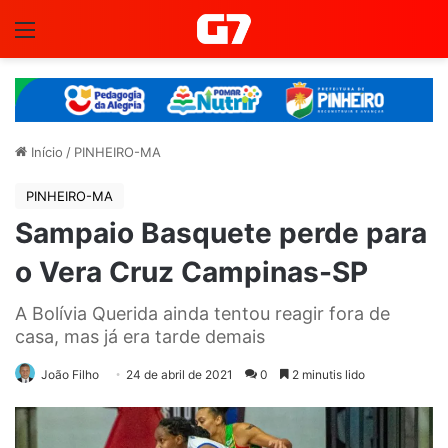
Menu
Início
/
PINHEIRO-MA
PINHEIRO-MA
Sampaio Basquete perde para
o Vera Cruz Campinas-SP
A Bolívia Querida ainda tentou reagir fora de
casa, mas já era tarde demais
João Filho
24 de abril de 2021
0
2 minutis lido