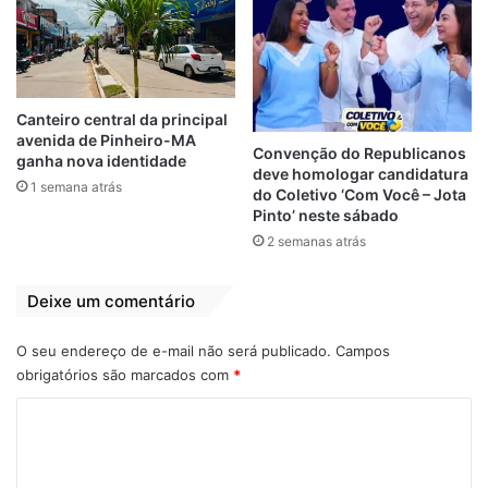
(45×28).
O Sampaio veio para o jogo no segundo
tempo, quando as bolas de três de Luana
Leite começaram a cair e o tricolor venceu
Canteiro central da principal
avenida de Pinheiro-MA
a terceira parcial por 15-13, reduzindo o
Convenção do Republicanos
ganha nova identidade
déficit geral para 15 pontos.
deve homologar candidatura
1 semana atrás
do Coletivo ‘Com Você – Jota
Pinto’ neste sábado
Os dez minutos finais foram os melhores
2 semanas atrás
da
Bolívia Querida
, que passou a ser mais
eficiente no ataque, aproveitando erros do
Deixe um comentário
adversário, sobretudo com Gil e Jeanne,
que combinaram 18 dos 28 pontos da última
O seu endereço de e-mail não será publicado.
Campos
parcial, que fizeram o torcedor do Sampaio
obrigatórios são marcados com
*
acreditar na vitória, mas a vantagem
C
campineira já estava consolidada.
o
m
Próximos jogos:
Vera Cruz Campinas e