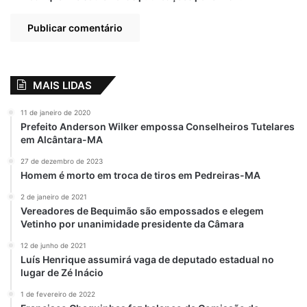
29 de maio de 2018
23 de maio de 2018
Em "PINHEIRO-MA"
Em "PINHEIRO-MA"
Sampaio Basquete
perde o título da
LBF
4 de junho de 2018
MAIS LIDAS
Em "PINHEIRO-MA"
11 de janeiro de 2020
Prefeito Anderson Wilker empossa Conselheiros Tutelares
em Alcântara-MA
Liga Feminina de Basquete
27 de dezembro de 2023
Homem é morto em troca de tiros em Pedreiras-MA
Sampaio Basquete perde para
2 de janeiro de 2021
Vereadores de Bequimão são empossados e elegem
Vera Cruz Campinas-SP
Vetinho por unanimidade presidente da Câmara
12 de junho de 2021
Luís Henrique assumirá vaga de deputado estadual no
lugar de Zé Inácio
1 de fevereiro de 2022