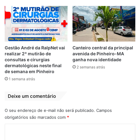
empatam em 2 a 2
em São Luís
27 de setembro de 2021
Em "PINHEIRO-MA"
Campeonato Maranhense
Série B
Gestão André da RalpNet vai
Canteiro central da principal
realizar 2º mutirão de
avenida de Pinheiro-MA
Tuntum 3 a 0 Codó
consultas e cirurgias
ganha nova identidade
dermatológicas neste final
2 semanas atrás
de semana em Pinheiro
1 semana atrás
Deixe um comentário
O seu endereço de e-mail não será publicado.
Campos
obrigatórios são marcados com
*
C
o