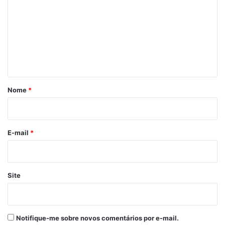
m
e
n
t
á
r
Nome
*
i
o
*
E-mail
*
Site
Notifique-me sobre novos comentários por e-mail.