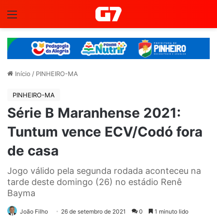
Menu
Início
/
PINHEIRO-MA
PINHEIRO-MA
Série B Maranhense 2021:
Tuntum vence ECV/Codó fora
de casa
Jogo válido pela segunda rodada aconteceu na
tarde deste domingo (26) no estádio Renê
Bayma
João Filho
26 de setembro de 2021
0
1 minuto lido