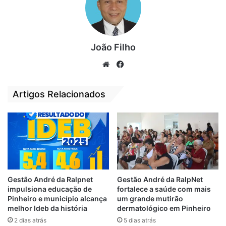
campeão e o vice da Série B Maranhense,
garantem vaga na elite do Futebol
Maranhense em 2022.
João Filho
Por
Igor Leonardo
We
Fa
bsi
ce
te
bo
Artigos Relacionados
ok
Relacionado
Série B 2021: MAC
Série B
vence Tuntum no
Maranhense 2021:
Castelão por 2 a 1
MAC vence Timon
por 1 a 0 e assume
18 de setembro de 2021
Em "PINHEIRO-MA"
liderança
5 de outubro de 2021
Em "PINHEIRO-MA"
Gestão André da Ralpnet
Gestão André da RalpNet
impulsiona educação de
fortalece a saúde com mais
Série B
Pinheiro e município alcança
um grande mutirão
Maranhense 2021:
melhor Ideb da história
dermatológico em Pinheiro
Tupan e Timon
2 dias atrás
5 dias atrás