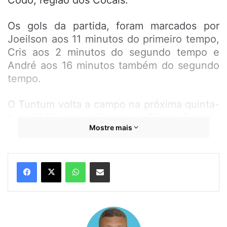
Os gols da partida, foram marcados por
Joeilson aos 11 minutos do primeiro tempo,
Cris aos 2 minutos do segundo tempo e
André aos 16 minutos também do segundo
tempo.
O Tuntum volta a campo na próxima quinta-
feira (30), para enfrentar o Timon Esporte
Mostre mais
Clube, enquanto o ECV/Codó joga na
quarta-feira (29), contra o Maranhão
Atlético Clube, às 15h30 no estádio Renê
WhatsApp
Compartilhar por e-mail
Bayma.
A fase principal conta com a participação
do Maranhão Atlético Clube, Tuntum,
Timon, Cordino,Tupan e ECV/Codó O