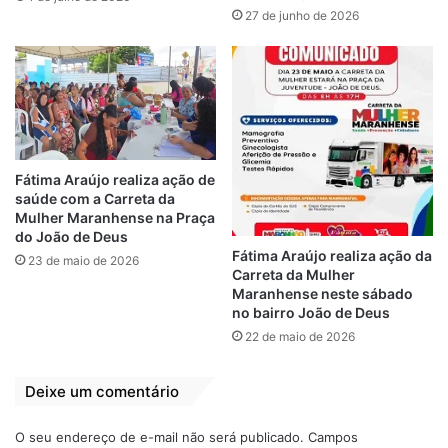
27 de junho de 2026
7.680 trata sobre o Passe Livre Cultural que
garante acesso gratuito em eventos
socioculturais às pessoas com deficiência.
Já a Lei n.º 7.681 dispõe sobre a Campanha
de Prevenção e Conscientização da
Síndrome de Burnout em São Luís.
Fátima Araújo realiza ação de
saúde com a Carreta da
Mulher Maranhense na Praça
Relacionado
do João de Deus
Fátima Araújo realiza ação da
Fátima Araújo
Projetos de Fátima
23 de maio de 2026
Carreta da Mulher
destaca seus
Araújo se tornam
Maranhense neste sábado
projetos que
leis em São Luís
no bairro João de Deus
viraram leis aos
18 de agosto de 2022
22 de maio de 2026
moradores da
Em "LEGISLATIVO"
Cidade Operária
18 de julho de 2024
Deixe um comentário
Em "FÁTIMA
ARAÚJO"
O seu endereço de e-mail não será publicado.
Campos