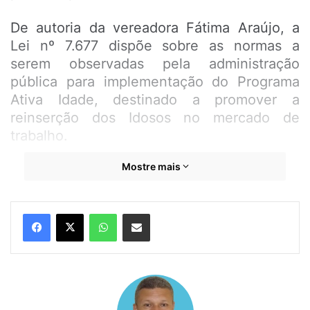
De autoria da vereadora Fátima Araújo, a
Lei nº 7.677 dispõe sobre as normas a
serem observadas pela administração
pública para implementação do Programa
Ativa Idade, destinado a promover a
reinserção dos Idosos no mercado de
trabalho.
Mostre mais
Oriunda de um projeto de lei da vereadora
Fátima Araújo, a Lei n.º 7.678 assegura a
reserva de 30% dos espaços destinados às
WhatsApp
Compartilhar por e-mail
barracas, nas festividades oficiais do
Município, para barraqueiros e
comerciantes residentes e instituições
situadas em São Luís.