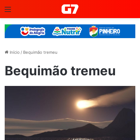
Menu
Início
/
Bequimão tremeu
Bequimão tremeu