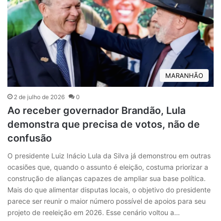
MARANHÃO
2 de julho de 2026
0
Ao receber governador Brandão, Lula
demonstra que precisa de votos, não de
confusão
O presidente Luiz Inácio Lula da Silva já demonstrou em outras
ocasiões que, quando o assunto é eleição, costuma priorizar a
construção de alianças capazes de ampliar sua base política.
Mais do que alimentar disputas locais, o objetivo do presidente
parece ser reunir o maior número possível de apoios para seu
projeto de reeleição em 2026. Esse cenário voltou a…