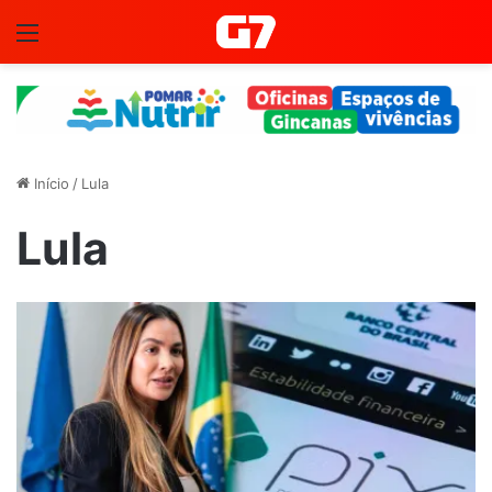
Menu
Início
/
Lula
Lula