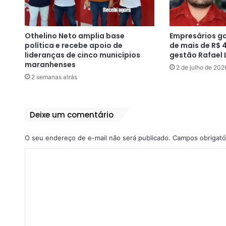
Othelino Neto amplia base
Empresários g
política e recebe apoio de
de mais de R$ 
lideranças de cinco municípios
gestão Rafael 
maranhenses
2 de julho de 202
2 semanas atrás
Deixe um comentário
O seu endereço de e-mail não será publicado.
Campos obrigató
C
o
m
e
n