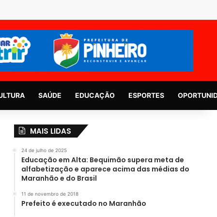
ULTURA
SAÚDE
EDUCAÇÃO
ESPORTES
OPORTUNI
MAIS LIDAS
24 de julho de 2025
Educação em Alta: Bequimão supera meta de
alfabetização e aparece acima das médias do
Maranhão e do Brasil
11 de novembro de 2018
Prefeito é executado no Maranhão