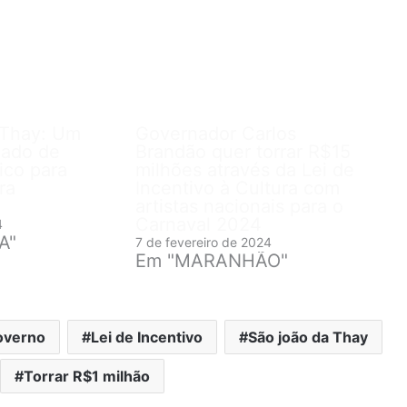
 Thay: Um
Governador Carlos
eado de
Brandão quer torrar R$15
ico para
milhões através da Lei de
ra
Incentivo à Cultura com
artistas nacionais para o
Carnaval 2024
4
A"
7 de fevereiro de 2024
Em "MARANHÃO"
overno
Lei de Incentivo
São joão da Thay
Torrar R$1 milhão