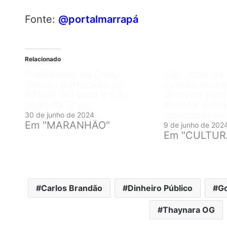
Fonte:
@portalmarrapá
Relacionado
Presidente da Emap
São João da
liberou patrocínio de
evento rech
R$500 mil para o São
dinheiro públ
João da Thay
mostrar cultu
amazonense
30 de junho de 2024
Em "MARANHÃO"
9 de junho de 202
Em "CULTUR
Carlos Brandão
Dinheiro Público
G
Thaynara OG