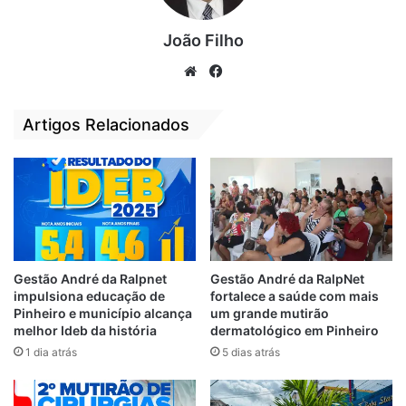
Loja XT Modas
Dono da loja XT
celebra 4 anos de
João Filho
Modas, recebe
sucesso na sede do
medalha Simão
We
Fa
Botafogo do Anil
Estácio da Silveira
bsi
ce
8 de dezembro de 2020
28 de dezembro de 2020
Em "PINHEIRO-MA"
Em "PINHEIRO-MA"
te
bo
Artigos Relacionados
ok
Revoada das
Afrontosas será
nesta sexta-feira
(12)
12 de novembro de 2021
Em "PINHEIRO-MA"
Gestão André da Ralpnet
Gestão André da RalpNet
impulsiona educação de
fortalece a saúde com mais
Pinheiro e município alcança
um grande mutirão
Aniversário
XT Modas
melhor Ideb da história
dermatológico em Pinheiro
1 dia atrás
5 dias atrás