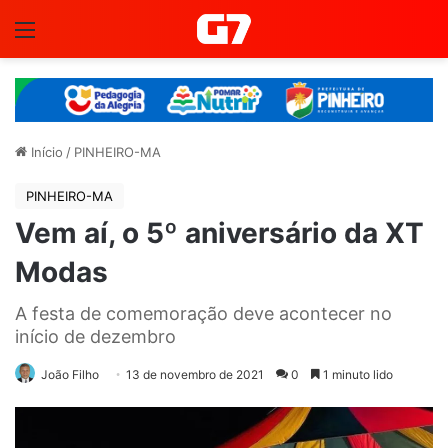
Menu
Início
/
PINHEIRO-MA
PINHEIRO-MA
Vem aí, o 5º aniversário da XT
Modas
A festa de comemoração deve acontecer no
início de dezembro
João Filho
13 de novembro de 2021
0
1 minuto lido