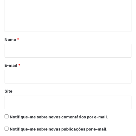
e
n
t
á
r
Nome
*
i
o
*
E-mail
*
Site
Notifique-me sobre novos comentários por e-mail.
Notifique-me sobre novas publicações por e-mail.