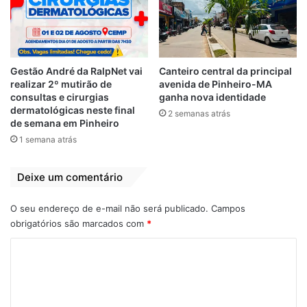
Gestão André da RalpNet vai
Canteiro central da principal
realizar 2º mutirão de
avenida de Pinheiro-MA
consultas e cirurgias
ganha nova identidade
dermatológicas neste final
2 semanas atrás
de semana em Pinheiro
1 semana atrás
Deixe um comentário
O seu endereço de e-mail não será publicado.
Campos
obrigatórios são marcados com
*
C
o
m