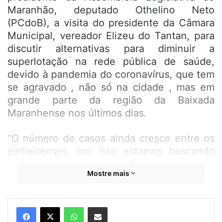
Maranhão, deputado Othelino Neto
(PCdoB), a visita do presidente da Câmara
Municipal, vereador Elizeu do Tantan, para
discutir alternativas para diminuir a
superlotação na rede pública de saúde,
devido à pandemia do coronavírus, que tem
se agravado , não só na cidade , mas em
grande parte da região da Baixada
Maranhense nos últimos dias.
“O número de casos ainda cresce entre os
pinheirenses, por isso estamos buscando
meios para tentar desafogar o Hospital
Mostre mais
Antenor Abreu e o Macrorregional, que
atende também pacientes de cidades
vizinhas. Agradeço ao presidente Othelino
WhatsApp
Compartilhar por e-mail
pela articulação com o Governo do Estado