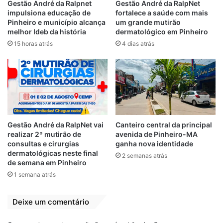
Gestão André da Ralpnet
Gestão André da RalpNet
impulsiona educação de
fortalece a saúde com mais
Pinheiro e município alcança
um grande mutirão
melhor Ideb da história
dermatológico em Pinheiro
15 horas atrás
4 dias atrás
Gestão André da RalpNet vai
Canteiro central da principal
realizar 2º mutirão de
avenida de Pinheiro-MA
O presidente da Câmara Municipal, Elizeu
consultas e cirurgias
ganha nova identidade
dermatológicas neste final
Abreu, agradeceu o apoio. “Trouxemos a
2 semanas atrás
de semana em Pinheiro
demanda e o presidente prontamente nos
1 semana atrás
atendeu, já deixando o Governo do Estado
a par da situação da COVID-19 em Pinheiro.
Deixe um comentário
Agradeço à nossa vice Ana Paula por
mediar esse encontro e ao presidente