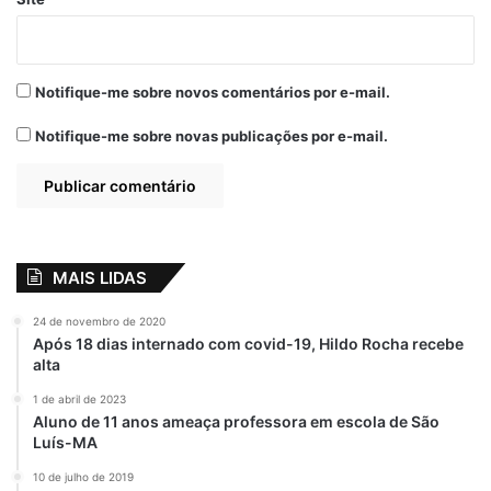
Relacionado
Othelino Neto
Ana Paula participa
Notifique-me sobre novos comentários por e-mail.
vistoria
da entrega de
asfaltamento e
cestas básicas do
Notifique-me sobre novas publicações por e-mail.
acompanha Mutirão
Programa Comida
da Saúde em
na Mesa para
Pinheiro-MA
Pinheiro
22 de abril de 2021
21 de junho de 2021
Em "PINHEIRO-MA"
Em "PINHEIRO-MA"
Othelino Neto
MAIS LIDAS
prestigia posse do
prefeito e vice-
24 de novembro de 2020
prefeita de Pinheiro
Após 18 dias internado com covid-19, Hildo Rocha recebe
2 de janeiro de 2021
alta
Em "PINHEIRO-MA"
1 de abril de 2023
Aluno de 11 anos ameaça professora em escola de São
Luís-MA
Ana Paula Lobato
Othelino Neto
10 de julho de 2019