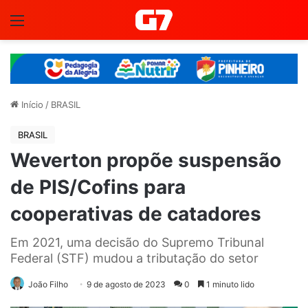
Menu
Início
/
BRASIL
BRASIL
Weverton propõe suspensão
de PIS/Cofins para
cooperativas de catadores
Em 2021, uma decisão do Supremo Tribunal
Federal (STF) mudou a tributação do setor
João Filho
9 de agosto de 2023
0
1 minuto lido