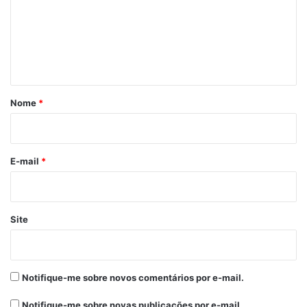
e
n
t
á
r
Nome
*
i
o
*
E-mail
*
Site
Notifique-me sobre novos comentários por e-mail.
Notifique-me sobre novas publicações por e-mail.