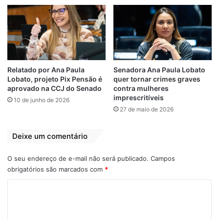
reciclagem. A aprovação deste projeto é
importante para manter a atividade dos
catadores. Vou me empenhar para que a
análise do texto seja feita logo”, ressaltou.
Relatado por Ana Paula
Senadora Ana Paula Lobato
Lobato, projeto Pix Pensão é
quer tornar crimes graves
catador
PIS/Cofins
Senado
aprovado na CCJ do Senado
contra mulheres
imprescritíveis
10 de junho de 2026
Weverton
27 de maio de 2026
Deixe um comentário
O seu endereço de e-mail não será publicado.
Campos
obrigatórios são marcados com
*
C
o
m