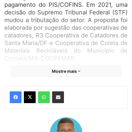
pagamento do PIS/COFINS. Em 2021, uma
decisão do Supremo Tribunal Federal (STF)
mudou a tributação do setor. A proposta foi
elaborada por sugestão das cooperativas de
catadores, R3 Cooperativa de Catadores de
Santa Maria/DF e Cooperativa de Coleta de
Materiais Recicláveis do Município de
Coroatá/MA-COOPEMAR.
Mostre mais
“Temos que pensar em maneiras de
beneficiar o movimento dos catadores e, ao
mesmo tempo, estimular o mercado interno
WhatsApp
Compartilhar por e-mail
de recicláveis”, explicou o parlamentar.
De acordo com um levantamento do
Movimento Nacional dos Catadores de
Materiais Recicláveis (MNCR), são cerca de