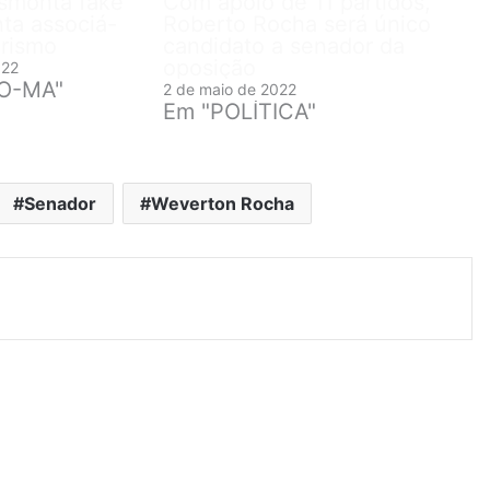
smonta fake
Com apoio de 11 partidos,
ta associá-
Roberto Rocha será único
arismo
candidato a senador da
oposição
022
RO-MA"
2 de maio de 2022
Em "POLÍTICA"
Senador
Weverton Rocha