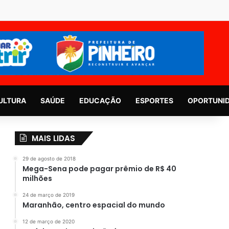
ULTURA
SAÚDE
EDUCAÇÃO
ESPORTES
OPORTUNI
MAIS LIDAS
29 de agosto de 2018
Mega-Sena pode pagar prêmio de R$ 40
milhões
24 de março de 2019
Maranhão, centro espacial do mundo
12 de março de 2020