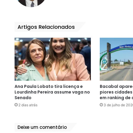
te
bo
ok
Artigos Relacionados
Ana Paula Lobato tira licença e
Bacabal aparec
Lourdinha Pereira assume vaga no
piores cidades
Senado
em ranking de 
2 dias atrás
3 de julho de 202
Deixe um comentário