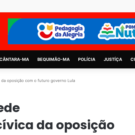
CÂNTARA-MA
BEQUIMÃO-MA
POLÍCIA
JUSTÍÇA
C
 da oposição com o futuro governo Lula
ede
cívica da oposição