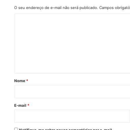
O seu endereço de e-mail não será publicado.
Campos obrigató
C
o
m
e
n
t
á
r
Nome
*
i
o
*
E-mail
*
Notifique-me sobre novos comentários por e-mail.