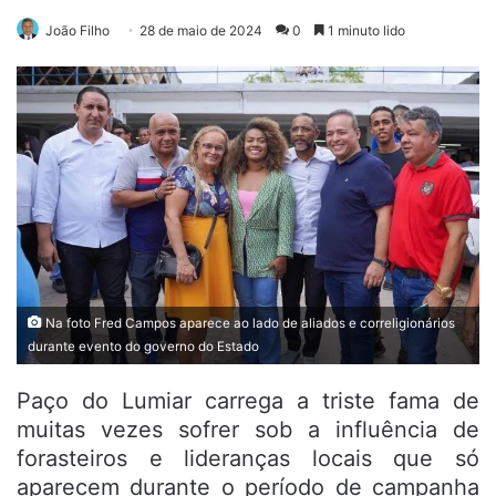
João Filho
28 de maio de 2024
0
1 minuto lido
Na foto Fred Campos aparece ao lado de aliados e correligionários
durante evento do governo do Estado
Paço do Lumiar carrega a triste fama de
muitas vezes sofrer sob a influência de
forasteiros e lideranças locais que só
aparecem durante o período de campanha