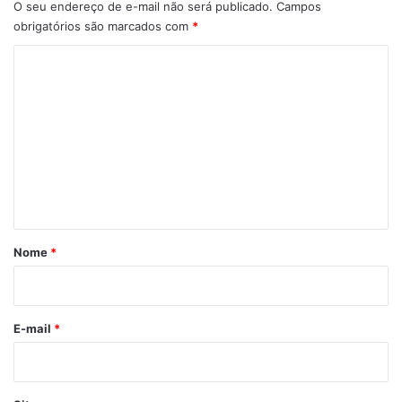
O seu endereço de e-mail não será publicado.
Campos
obrigatórios são marcados com
*
C
o
m
e
n
t
á
r
Nome
*
i
o
*
E-mail
*