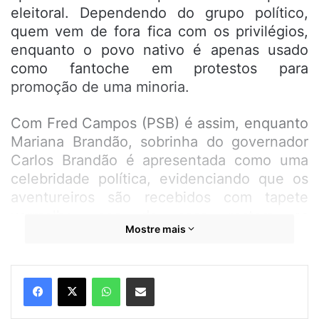
eleitoral. Dependendo do grupo político,
quem vem de fora fica com os privilégios,
enquanto o povo nativo é apenas usado
como fantoche em protestos para
promoção de uma minoria.
Com Fred Campos (PSB) é assim, enquanto
Mariana Brandão, sobrinha do governador
Carlos Brandão é apresentada como uma
celebridade política, evidenciando que os
aventureiros são recebidos com tapete
vermelho, aos de casa restam as
Mostre mais
mobilizações sob o sol rachando e o cheiro
de pneu queimado nas ruas em protestos
planejados nos bastidores para promover
WhatsApp
Compartilhar por e-mail
seus aliados.