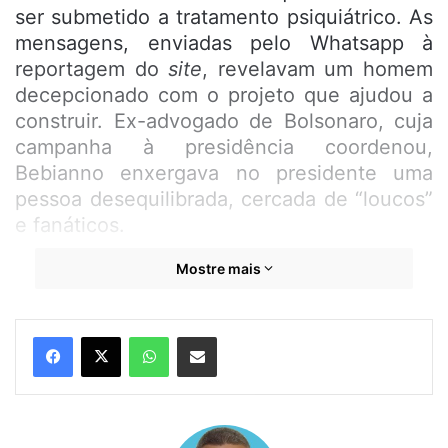
ser submetido a tratamento psiquiátrico. As
mensagens, enviadas pelo Whatsapp à
reportagem do
site
, revelavam um homem
decepcionado com o projeto que ajudou a
construir. Ex-advogado de Bolsonaro, cuja
campanha à presidência coordenou,
Bebianno enxergava no presidente uma
pessoa desequilibrada, cercada de “loucos”
e fanáticos.
Mostre mais
A ligação de Bebianno com Bolsonaro
voltou à tona neste domingo com a
revelação feita pela colunista Camila
WhatsApp
Compartilhar por e-mail
Mattoso, da
Folha de S. Paulo
, de que a
viúva do ex-ministro, Renata Bebianno,
informou ao Ministério Público e à Polícia
Federal que destruiu o celular do marido