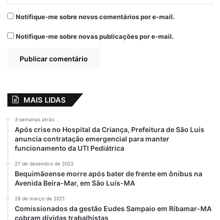
Jair está nitidamente desequilibrado.
Notifique-me sobre novos comentários por e-mail.
Precisa urgentemente de tratamento
psiquiátrico. Estou também preocupado,
Notifique-me sobre novas publicações por e-mail.
uma vez que o país está sob seu comando.
Isso tudo é muito triste. Não era para ser
assim.”
Em 29 de outubro, após receber
link da
MAIS LIDAS
entrevista
que havia concedido no mesmo
dia ao Site
Congresso em Foco
,
Bebianno
3 semanas atrás
Após crise no Hospital da Criança, Prefeitura de São Luís
disse que não se furtaria a falar a verdade,
anuncia contratação emergencial para manter
ainda que tivesse de assumir riscos.
funcionamento da UTI Pediátrica
27 de dezembro de 2022
“Tenho amor pelo Jair. Meu sentimento por
Bequimãoense morre após bater de frente em ônibus na
ele é o mesmo. Não obstante, discordo de
Avenida Beira-Mar, em São Luís-MA
quase tudo o que tem feito. Meu
28 de março de 2021
sentimento por ele é genuíno, o que me
Comissionados da gestão Eudes Sampaio em Ribamar-MA
cobram dívidas trabalhistas