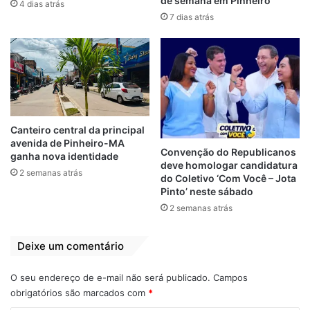
para ser entregue a Bolsonaro
de semana em Pinheiro
4 dias atrás
7 dias atrás
Além de coordenar a campanha, Bebianno
presidiu o PSL durante a campanha eleitoral
a pedido do próprio Bolsonaro devido à
relação de confiança entre os dois.
Demitido após pouco mais de um mês à
frente da Secretaria-Geral da Presidência,
Canteiro central da principal
depois de confrontar o vereador Carlos
avenida de Pinheiro-MA
Convenção do Republicanos
ganha nova identidade
Bolsonaro e ter seu nome associado a um
deve homologar candidatura
2 semanas atrás
do Coletivo ‘Com Você – Jota
esquema de candidaturas laranjas,
Pinto’ neste sábado
Bebianno assumiu tom crítico em relação ao
2 semanas atrás
governo. Em outubro de 2019, o presidente
chegou a levantar a suspeita, sem
Deixe um comentário
apresentar qualquer indício, de que o ex-
aliado estava por trás do atentado contra
O seu endereço de e-mail não será publicado.
Campos
ele em Juiz de Fora.
obrigatórios são marcados com
*