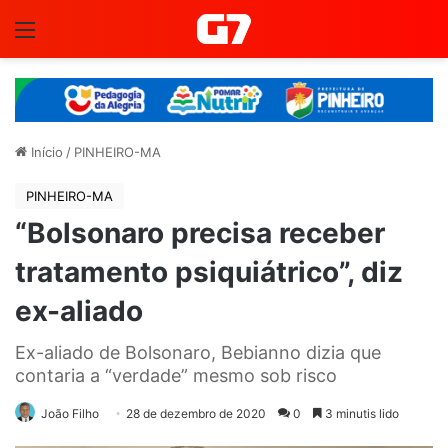
Menu
Início
/
PINHEIRO-MA
PINHEIRO-MA
“Bolsonaro precisa receber
tratamento psiquiátrico”, diz
ex-aliado
Ex-aliado de Bolsonaro, Bebianno dizia que
contaria a “verdade” mesmo sob risco
João Filho
28 de dezembro de 2020
0
3 minutis lido