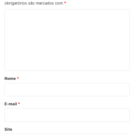
obrigatórios são marcados com
*
C
o
m
e
n
t
á
r
Nome
*
i
o
*
E-mail
*
Site