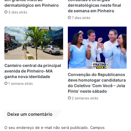
prefeito que fica até 20 anos até que
dermatológico em Pinheiro
dermatológicas neste final
prescreva respondendo processo por
de semana em Pinheiro
3 dias atrás
improbidade — afirmou.
7 dias atrás
Nesta quarta-feira, o Senado Federal
aprovou as mudanças que diminuem o
alcance da improbidade administrativa. A
mudança na legislação agora determina que
só poderão ser imputados quando existir
Canteiro central da principal
comprovação de que houve intenção de
avenida de Pinheiro-MA
Convenção do Republicanos
ganha nova identidade
causar dano aos cofres públicos.
deve homologar candidatura
1 semana atrás
do Coletivo ‘Com Você – Jota
Pinto’ neste sábado
Por
Dimitrius Dantas
2 semanas atrás
Bolsonaro
Brasil
Candidaturas
Deixe um comentário
Ficha Suja
Lei sancionada
O seu endereço de e-mail não será publicado.
Campos