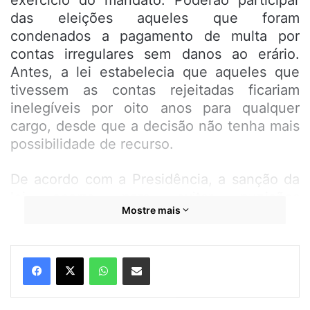
exercício do mandato. Poderão participar
das eleições aqueles que foram
condenados a pagamento de multa por
contas irregulares sem danos ao erário.
Antes, a lei estabelecia que aqueles que
tivessem as contas rejeitadas ficariam
inelegíveis por oito anos para qualquer
cargo, desde que a decisão não tenha mais
possibilidade de recurso.
De acordo com a Presidência, a sanção da
lei ocorre para evitar punições
Mostre mais
desproprocionais nos casos em que existe
“pequeno potencial ofensivo”, visto que se
restringe à rejeição de contas em que não
WhatsApp
Compartilhar por e-mail
houve danos aos cofres públicos ou
enriquecimento ilícito.