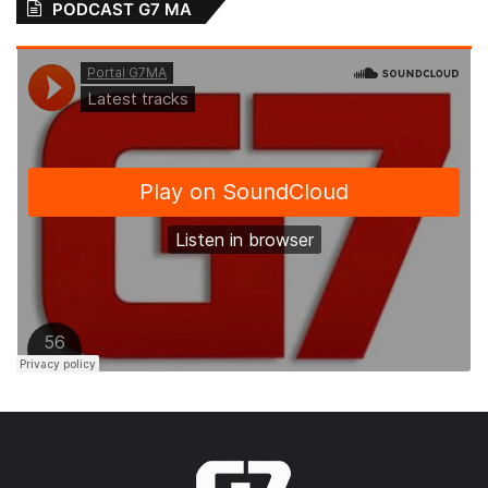
PODCAST G7 MA
sobras de dinheiro no orçamento.
A principal razão para estar no vermelho, de
acordo com os entrevistados, é o fato de os
bens de consumo e serviços estarem mais
caros (45%). Além disso, aparecem queda
da renda (31%), perda do emprego (20%) e
descontrole dos gastos (19%). “O processo
de recuperação da economia é lento e
ainda não devolveu às famílias o poder de
compra que antecede a crise e isso se
reflete nos dados de uso de crédito e de
consumo”, explica a economista-chefe do
SPC Brasil, Marcela Kawauti.
Outro dado do indicador que mensura a
propensão ao consumo reforça esse