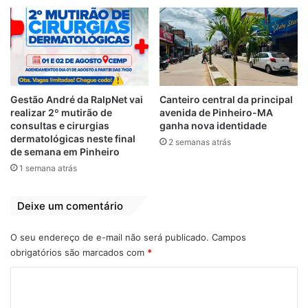
1.022.
As compras de supermercado lideram a lista
dos produtos mais adquiridos por meio do
cartão de crédito, mencionadas por60% dos
consumidores. Em seguida aparecem os
Gestão André da RalpNet vai
Canteiro central da principal
gastos com remédios (43%), combustíveis
realizar 2º mutirão de
avenida de Pinheiro-MA
(36%), bares e restaurantes (35%), roupas,
consultas e cirurgias
ganha nova identidade
dermatológicas neste final
calçados e acessórios (29%), serviços de
2 semanas atrás
de semana em Pinheiro
recarga para celular (17%), entre outros.
1 semana atrás
Ainda de acordo com o levantamento, a
Deixe um comentário
maioria (73%) dos usuários de cartão
conseguiu pagar a fatura integral, embora
O seu endereço de e-mail não será publicado.
Campos
25% tenham entrado no rotativo. “Com as
obrigatórios são marcados com
*
dificuldades que ainda recaem sobre as
C
famílias, muitos consumidores acabam
o
perdendo o controle dos gastos e