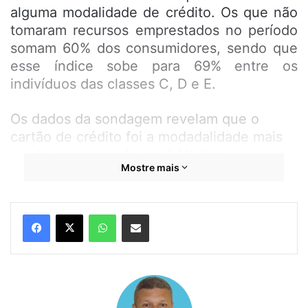
alguma modalidade de crédito. Os que não
tomaram recursos emprestados no período
somam 60% dos consumidores, sendo que
esse índice sobe para 69% entre os
indivíduos das classes C, D e E.
Os dados da sondagem revelam que o
cartão de crédito foi a modadalidade mais
usada, mencionada por 34% dos
Mostre mais
entrevistados. Em seguida, aparece o
crediário (10%), o limite do cheque especial
(7%), os empréstimos (5%) e os
WhatsApp
Compartilhar por e-mail
financiamentos (4%). Para a economista-
chefe do SPC Brasil, Marcela Kawauti, os
piores momentos para a tomada de crédito
ficaram para trás, mas ainda há fatores que
limitam seu uso. “Com o grande