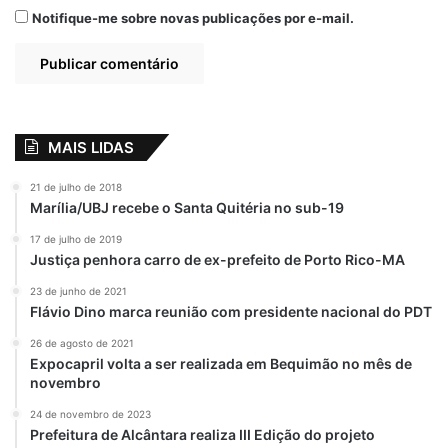
nem difícil a obtenção de crédito e 15%
Notifique-me sobre novas publicações por e-mail.
acham fácil. “Muitas vezes é frustrante não
conseguir crédito no mercado, mas o
acesso irrestrito pode criar uma situação
insustentável de endividamento, levando à
inadimplência e negativação do nome”,
MAIS LIDAS
avalia a economista Marcela Kawuati.
21 de julho de 2018
Marília/UBJ recebe o Santa Quitéria no sub-19
Exemplo de restrição ao crédito, é que 19%
17 de julho de 2019
dos consumidores tiveram crédito negado
Justiça penhora carro de ex-prefeito de Porto Rico-MA
em abril ao tentarem parcelar uma compra
23 de junho de 2021
em algum estabelecimento comercial. As
Flávio Dino marca reunião com presidente nacional do PDT
principais razões para a recusa foram a
26 de agosto de 2021
inadimplência (8%) e a renda insuficiente
Expocapril volta a ser realizada em Bequimão no mês de
(5%).
novembro
24 de novembro de 2023
Outro dado que comprova o descontrole do
Prefeitura de Alcântara realiza III Edição do projeto