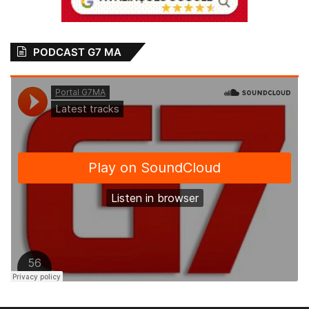
todos (supervisionaram a segurança das
urnas) — afirmou Carlos Sampaio.
PODCAST G7 MA
Mais cedo, ao chegar à Câmara dos
Deputados, Lira deixou claro que conta com
a palavra dada por Bolsonaro para diminuir
as tensões entre os poderes. O chefe do
Executivo sinalizou que reconheceria a
decisão dos parlamentares. Em decisão
pouco usual anunciada na semana passada,
Lira decidiu colocar a PEC para votação em
plenário, mesmo com a derrota do governo
na comissão especial.
— Se não passar (a PEC), há um
compromisso do presidente da República,
isso ficou claro, de que aceitará o resultado