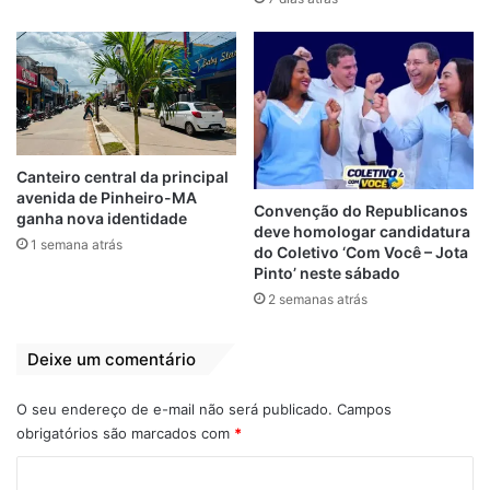
Rede. Já Republicanos, PSL e Podemos
foram a favor da proposta. Já o PP, partido
do ministro da Casa Civil, Ciro Nogueira,
liberou a sua bancada para que seus
deputados votassem como quisessem.
PSC, PROS, Novo e PTB também não
firmaram uma posição.
Canteiro central da principal
avenida de Pinheiro-MA
Convenção do Republicanos
ganha nova identidade
Antes da análise do mérito, prevendo a
deve homologar candidatura
1 semana atrás
do Coletivo ‘Com Você – Jota
derrota, o líder do PSL, Vitor Hugo (PSL-
Pinto’ neste sábado
GO), se posicionou contra requerimento
2 semanas atrás
que possibilitou a votação na sessão desta
terça-feira. O parlamentar bolsonarista
Deixe um comentário
queria adiar a deliberação para tentar
angariar mais apoio.
O seu endereço de e-mail não será publicado.
Campos
obrigatórios são marcados com
*
— Tenho percebido que líderes têm
C
mudado de opinião. Queremos mais tempo,