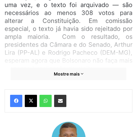
uma vez, e o texto foi arquivado — são
necessários ao menos 308 votos para
alterar a Constituição. Em comissão
especial, o texto já havia sido rejeitado por
ampla maioria. Com o resultado, os
presidentes da Câmara e do Senado, Arthur
Lira (PP-AL) e Rodrigo Pacheco (DEM-MG),
esperam agora que Bolsonaro não faça mais
ameaças à realização do pleito.
Mostre mais
A resposta de deputados ocorre no mesmo
dia em que o presidente da República
WhatsApp
Compartilhar por e-mail
participou de um desfile de blindados das
Forças Armadas na Esplanada dos
Ministérios, em Brasília. Durante a votação,
parlamentares avisaram que não aceitarão
qualquer tentativa de golpe. Também