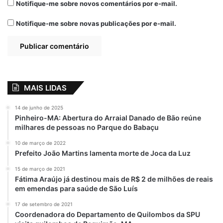
Notifique-me sobre novos comentários por e-mail.
Bia Kicis.
Notifique-me sobre novas publicações por e-mail.
Parlamentares de oposição, por outro lado,
acusaram o governo de erguer “uma cortina
de fumaça” diante dos graves problemas do
país.
MAIS LIDAS
— Já que não estamos discutindo o
impeachment, que a Câmara dos
14 de junho de 2025
Pinheiro-MA: Abertura do Arraial Danado de Bão reúne
Deputados enterre a proposta; que a
milhares de pessoas no Parque do Babaçu
Câmara do Deputados não se apequene
10 de março de 2022
com ameaças golpista; não se apequene
Prefeito João Martins lamenta morte de Joca da Luz
com o desfile de hoje de manhã; não se
15 de março de 2021
apequene diante das ameaças de não se
Fátima Araújo já destinou mais de R$ 2 de milhões de reais
realizar as eleições — discursou a líder do
em emendas para saúde de São Luís
PSOL, Fernanda Melchionna (RS).
17 de setembro de 2021
Coordenadora do Departamento de Quilombos da SPU