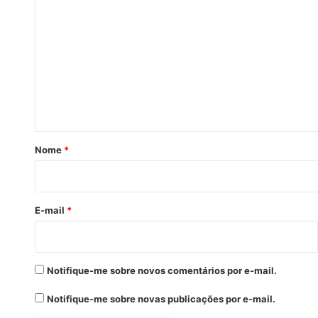
o
m
e
n
t
á
r
Nome
*
i
o
*
E-mail
*
Notifique-me sobre novos comentários por e-mail.
Notifique-me sobre novas publicações por e-mail.