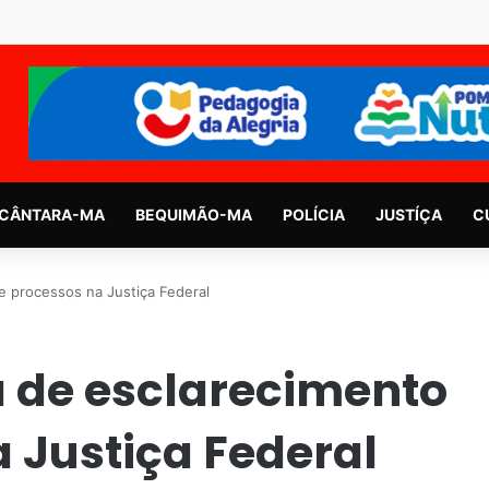
CÂNTARA-MA
BEQUIMÃO-MA
POLÍCIA
JUSTÍÇA
C
e processos na Justiça Federal
a de esclarecimento
 Justiça Federal