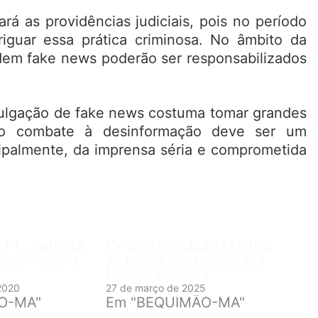
rá as providências judiciais, pois no período
eriguar essa prática criminosa. No âmbito da
dem fake news poderão ser responsabilizados
ivulgação de fake news costuma tomar grandes
 o combate à desinformação deve ser um
ipalmente, da imprensa séria e comprometida
 PL, Patriota
Ex-prefeito João Martins
laram apoio
se reúne com deputada
federal Detinha
2020
27 de março de 2025
RO-MA"
Em "BEQUIMÃO-MA"