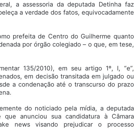
eral, a assessoria da deputada Detinha faz
abeleça a verdade dos fatos, equivocadamente
como prefeita de Centro do Guilherme quanto
denada por órgão colegiado – o que, em tese,
entar 135/2010), em seu artigo 1º, I, “e”,
denados, em decisão transitada em julgado ou
desde a condenação até o transcurso do prazo
ena.
temente do noticiado pela mídia, a deputada
de que anunciou sua candidatura à Câmara
ake news visando prejudicar o processo