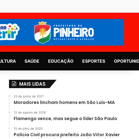
ULTURA
SAÚDE
EDUCAÇÃO
ESPORTES
OPORTUNI
MAIS LIDAS
23 de junho de 2021
Moradores lincham homens em São Luís-MA
12 de agosto de 2018
Flamengo vence, mas segue o líder São Paulo
15 de julho de 2025
Polícia Civil procura prefeito João Vitor Xavier