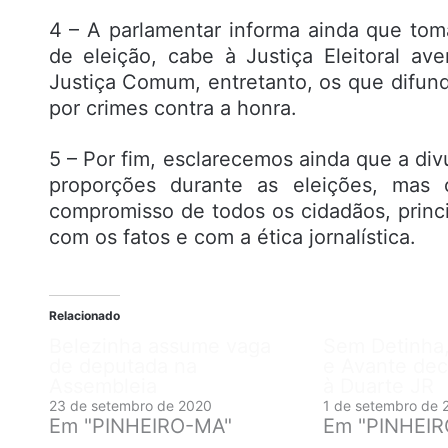
4 – A parlamentar informa ainda que toma
de eleição, cabe à Justiça Eleitoral av
Justiça Comum, entretanto, os que difun
por crimes contra a honra.
5 – Por fim, esclarecemos ainda que a d
proporções durante as eleições, mas
compromisso de todos os cidadãos, princ
com os fatos e com a ética jornalística.
Relacionado
Belezinha assume vaga
Sem Detinha,
de deputada na
e Avante dec
Assembleia
à Duarte JR
23 de setembro de 2020
1 de setembro de 
Em "PINHEIRO-MA"
Em "PINHEI