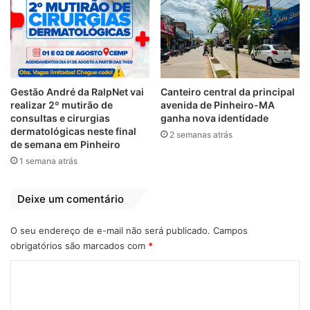
consideração o que a população está
sinalizando”, pontuou.
Por
John Cutrim
Gestão André da RalpNet vai
Canteiro central da principal
realizar 2º mutirão de
avenida de Pinheiro-MA
Deputado
Eleições 2022
Entrevista
consultas e cirurgias
ganha nova identidade
dermatológicas neste final
2 semanas atrás
Flávio Dino
Maranhão
de semana em Pinheiro
1 semana atrás
Othelino Neto
Deixe um comentário
O seu endereço de e-mail não será publicado.
Campos
obrigatórios são marcados com
*
C
o