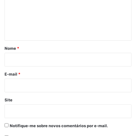
m
e
n
t
á
r
Nome
*
i
o
*
E-mail
*
Site
Notifique-me sobre novos comentários por e-mail.