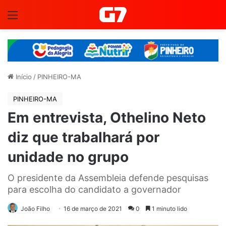
Menu
Início
/
PINHEIRO-MA
PINHEIRO-MA
Em entrevista, Othelino Neto
diz que trabalhará por
unidade no grupo
O presidente da Assembleia defende pesquisas
para escolha do candidato a governador
João Filho
16 de março de 2021
0
1 minuto lido