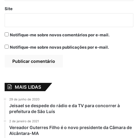
Site
Notifique-me sobre novos comentários por e-mail.
Notifique-me sobre novas publicações por e-mail.
MAIS LIDAS
29 de junho de 2020
View this post on Instagram
Jeisael se despede do rádio e da TV para concorrer à
prefeitura de São Luís
2 de janeiro de 2021
Vereador Guterres Filho é o novo presidente da Câmara de
Alcântara-MA