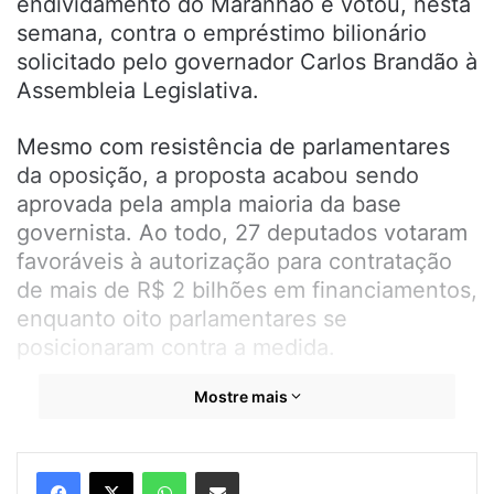
endividamento do Maranhão e votou, nesta
semana, contra o empréstimo bilionário
solicitado pelo governador Carlos Brandão à
Assembleia Legislativa.
Mesmo com resistência de parlamentares
da oposição, a proposta acabou sendo
aprovada pela ampla maioria da base
governista. Ao todo, 27 deputados votaram
favoráveis à autorização para contratação
de mais de R$ 2 bilhões em financiamentos,
enquanto oito parlamentares se
posicionaram contra a medida.
Mostre mais
Fernando Braide, que já havia votado contra
reajustes de ICMS enviados pelo governo
estadual, criticou duramente a aprovação
WhatsApp
Compartilhar por e-mail
do novo empréstimo e questionou a forma