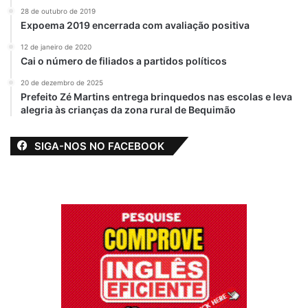
28 de outubro de 2019
Expoema 2019 encerrada com avaliação positiva
12 de janeiro de 2020
Cai o número de filiados a partidos políticos
20 de dezembro de 2025
Prefeito Zé Martins entrega brinquedos nas escolas e leva
alegria às crianças da zona rural de Bequimão
Relacionado
Governador Carlos
Mesmo o Estado
SIGA-NOS NO FACEBOOK
Brandão consegue
devendo Deus e o
aprovação de
Mundo, deputados
empréstimo
autorizam Carlos
bilionário na
Brandão pegar mais
Assembleia
um empréstimo
Legislativa
bilionário
7 de maio de 2026
1 de abril de 2024
Em "ALEMA-MA"
Em "MARANHÃO"
Ex-prefeito Braide
diz ter deixado R$