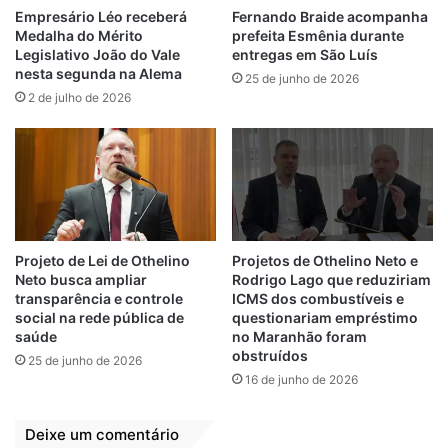
“São mais de R$ 2 bilhões em empréstimos.
Empresário Léo receberá
Fernando Braide acompanha
Medalha do Mérito
prefeita Esmênia durante
Mais uma dívida para o Estado que já tem
Legislativo João do Vale
entregas em São Luís
um dos ICMS mais altos do país e ainda
nesta segunda na Alema
25 de junho de 2026
enfrenta problemas graves em áreas
2 de julho de 2026
essenciais”, destacou.
Em outra manifestação, Fernando Braide foi
direto ao justificar seu voto: “Sou contra.
Gestão se faz com responsabilidade e
respeito pelo povo e pelos recursos
Projeto de Lei de Othelino
Projetos de Othelino Neto e
públicos.”
Neto busca ampliar
Rodrigo Lago que reduziriam
transparência e controle
ICMS dos combustíveis e
social na rede pública de
questionariam empréstimo
A votação reacendeu o debate sobre
saúde
no Maranhão foram
prioridades do governo estadual e o
obstruídos
25 de junho de 2026
impacto dos empréstimos nas finanças
16 de junho de 2026
públicas do Maranhão. Críticos da proposta
alegam que o estado continua enfrentando
Deixe um comentário