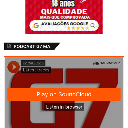
2 bilhões em caixa,
mas gestão
Esmênia Miranda
articula com
vereadores
empréstimo
bilionário
1 de junho de 2026
PODCAST G7 MA
Em "DESTAQUE"
Assembleia
Brandão
destaque
Fernando Braide
Maranhão
Oposição
R$2 bilhões
Vota contra Empréstimo