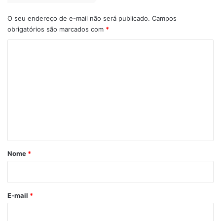
Samu sucateado
São Luís
Semus
O seu endereço de e-mail não será publicado.
Campos
obrigatórios são marcados com
*
C
o
m
e
n
t
á
r
Nome
*
i
o
*
E-mail
*