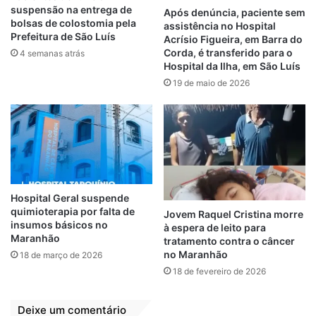
comprados e incorporados definitivamente
suspensão na entrega de
Após denúncia, paciente sem
bolsas de colostomia pela
assistência no Hospital
ao patrimônio do Município.
Prefeitura de São Luís
Acrísio Figueira, em Barra do
Corda, é transferido para o
4 semanas atrás
A informação sobre o estado de
Hospital da Ilha, em São Luís
conservação das ambulâncias foi divulgada
19 de maio de 2026
através do Sindicato dos Funcionários e
Servidores Municipais (Sinfusp) de São
Luís. Além dos automóveis, os servidores
também cobram recomposição salarial e
pressionam a Semus por problemas de
ordem material e de pessoal, como falta de
Hospital Geral suspende
reajuste dos salários.
quimioterapia por falta de
Jovem Raquel Cristina morre
insumos básicos no
à espera de leito para
Maranhão
tratamento contra o câncer
no Maranhão
18 de março de 2026
Braide
Contrato
18 de fevereiro de 2026
Locação de Veículos
Quase R$3 milhões
Deixe um comentário