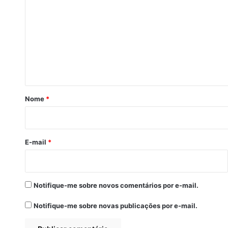
o
m
e
n
t
á
r
Nome
*
i
o
*
E-mail
*
Notifique-me sobre novos comentários por e-mail.
Notifique-me sobre novas publicações por e-mail.