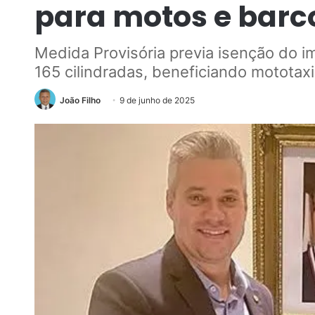
para motos e bar
Medida Provisória previa isenção do 
165 cilindradas, beneficiando mototax
João Filho
9 de junho de 2025