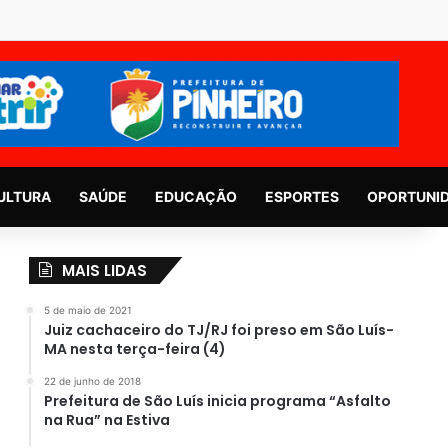
ULTURA
SAÚDE
EDUCAÇÃO
ESPORTES
OPORTUNI
MAIS LIDAS
5 de maio de 2021
Juiz cachaceiro do TJ/RJ foi preso em São Luís-
MA nesta terça-feira (4)
22 de junho de 2018
Prefeitura de São Luís inicia programa “Asfalto
na Rua” na Estiva