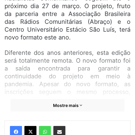
próximo dia 27 de março. O projeto, fruto
da parceria entre a Associação Brasileira
das Rádios Comunitárias (Abraço) e o
Centro Universitário Estácio São Luís, terá
novo formato este ano.
Diferente dos anos anteriores, esta edição
será totalmente remota. O novo formato foi
a saída encontrada para garantir a
continuidade do projeto em meio à
pandemia. Apesar do novo formato, as
inscrições seguem o mesmo processo,
sendo realizadas
gratuitamente
pelo site
Mostre mais
abracomaranhao@gmail.com
. No ato da
inscrição, além do interessado comprovar o
vínculo com alguma emissora comunitária, é
WhatsApp
Compartilhar por e-mail
preciso repassar as seguintes informações: