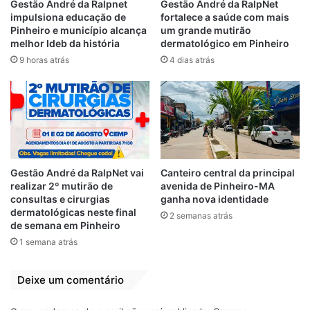
aulas se dividiram em duas partes. No
Gestão André da Ralpnet
Gestão André da RalpNet
impulsiona educação de
fortalece a saúde com mais
conteúdo teórico, serão abordados
Pinheiro e município alcança
um grande mutirão
conceitos ligados a rádio como: o que é
melhor Ideb da história
dermatológico em Pinheiro
entrevista, roteiro, script, discussões sobre
9 horas atrás
4 dias atrás
a rádio digital e legislação radiofônica. E, na
parte prática, gravando campanhas, spots,
além de matérias com produções das
próprias rádios onde os profissionais já
trabalham”, explica Paulo Pellegrini.
Gestão André da RalpNet vai
Canteiro central da principal
Rádios comunitárias no Brasil
realizar 2º mutirão de
avenida de Pinheiro-MA
consultas e cirurgias
ganha nova identidade
dermatológicas neste final
O Brasil tem cerca de 4,8 mil rádios
2 semanas atrás
de semana em Pinheiro
comunitárias autorizadas pela Agência
1 semana atrás
Nacional de Telecomunicações (Anatel),
sendo 166 só no Maranhão. Sem fins
Deixe um comentário
lucrativos e com potência limitada, as rádios
comunitárias espalhadas por todo o país