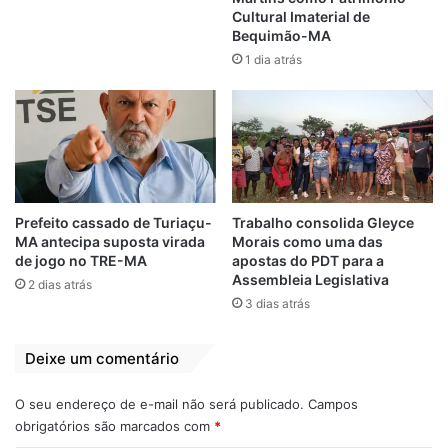
Cultural Imaterial de
Por
Folha do Maranhão
Bequimão-MA
1 dia atrás
Relacionado
Governador Carlos
PCdoB pede ao
Brandão, manda,
STF afastamento e
Assembleia cumpre
nulidade da
e os deputados
nomeação de
votam
Daniel Brandão do
Prefeito cassado de Turiaçu-
Trabalho consolida Gleyce
TCE-MA
28 de fevereiro de 2024
MA antecipa suposta virada
Morais como uma das
Em "MARANHÃO"
10 de novembro de 2025
de jogo no TRE-MA
apostas do PDT para a
Em "PINHEIRO-MA"
Assembleia Legislativa
2 dias atrás
3 dias atrás
Iracema Vale
declara apoio a
Flávio Costa para o
Deixe um comentário
TCE-MA
28 de fevereiro de 2024
O seu endereço de e-mail não será publicado.
Campos
Em "LEGISLATIVO"
obrigatórios são marcados com
*