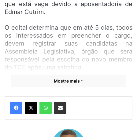
que está vaga devido a aposentadoria de
Edmar Cutrim.
O edital determina que em até 5 dias, todos
os interessados em preencher o cargo,
devem registrar suas candidatas na
Assembleia Legislativa, órgão que será
responsável pela escolha do novo membro
do TCE após uma sabatina.
Mostre mais
Para ser Conselheiro, o candidato deverá
preencher uma série de requisitos. Entre
eles, contar com mais de 35 e menos que
WhatsApp
Compartilhar por e-mail
65 anos de idade; ter idoneidade moral e
reputação ilibada; ostentar notórios
conhecimentos jurídicos, contábeis,
econômicos e financeiros ou de