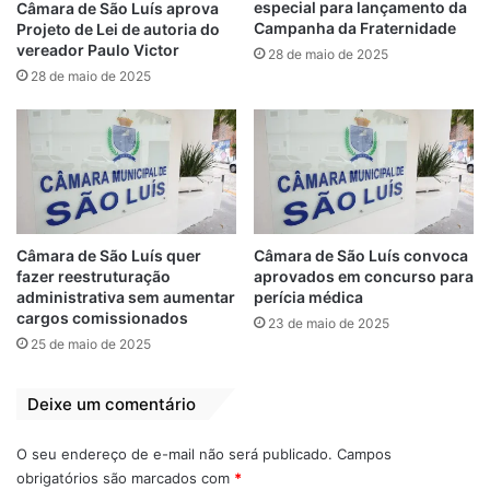
especial para lançamento da
de fiéis. Investimentos em segurança e
Câmara de São Luís aprova
Campanha da Fraternidade
Projeto de Lei de autoria do
estrutura são fundamentais para que seja
vereador Paulo Victor
28 de maio de 2025
ainda melhor”, ressaltou o pároco.
28 de maio de 2025
Também participaram da reunião o vereador
Thiago Braz (PDT), eleito no município de
Vargem Grande, além das lideranças
políticas Miguel Fernandes, Fernando
Oliveira e Diegão da Madeireira.
Câmara de São Luís quer
Câmara de São Luís convoca
fazer reestruturação
aprovados em concurso para
administrativa sem aumentar
perícia médica
cargos comissionados
23 de maio de 2025
Relacionado
25 de maio de 2025
Othelino participa
Iracema Vale é
do Festejo de São
homenageada com
Raimundo Nonato
placa “Deputada
Deixe um comentário
dos Mulundus
Municipalista”
24 de agosto de 2019
8 de julho de 2023
O seu endereço de e-mail não será publicado.
Campos
Em "PINHEIRO-MA"
Em "LEGISLATIVO"
obrigatórios são marcados com
*