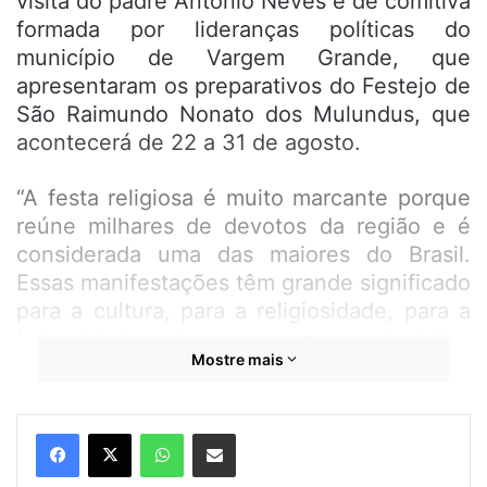
visita do padre Antônio Neves e de comitiva
formada por lideranças políticas do
município de Vargem Grande, que
apresentaram os preparativos do Festejo de
São Raimundo Nonato dos Mulundus, que
acontecerá de 22 a 31 de agosto.
“A festa religiosa é muito marcante porque
reúne milhares de devotos da região e é
considerada uma das maiores do Brasil.
Essas manifestações têm grande significado
para a cultura, para a religiosidade, para a
fraternidade entre as pessoas e, também,
Mostre mais
para o turismo. Será mais uma edição linda
e inesquecível”, afirmou a chefe do
Legislativo maranhense.
WhatsApp
Compartilhar por e-mail