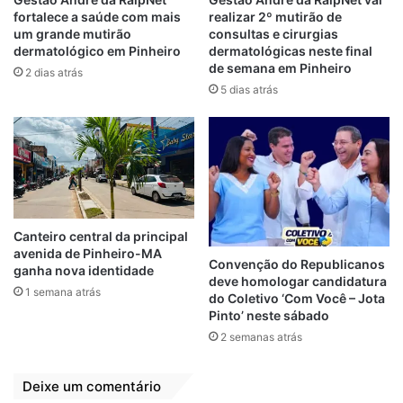
fortalece a saúde com mais
realizar 2º mutirão de
Por
Folha do Maranhão
um grande mutirão
consultas e cirurgias
dermatológico em Pinheiro
dermatológicas neste final
de semana em Pinheiro
2 dias atrás
Irmã de Josimar
Josinha Cunha
5 dias atrás
Pontes de Madeira
R$ 5 milhões
Zé Doca-MA
Canteiro central da principal
avenida de Pinheiro-MA
Convenção do Republicanos
ganha nova identidade
deve homologar candidatura
1 semana atrás
do Coletivo ‘Com Você – Jota
Pinto’ neste sábado
2 semanas atrás
Deixe um comentário