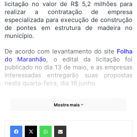
licitação no valor de R$ 5,2 milhões para
realizar a contratação de empresa
especializada para execução de construção
de pontes em estrutura de madeira no
município.
De acordo com levantamento do site
Folha
do Maranhão
, o edital da licitação foi
publicado no dia 13 de maio, e as empresas
interessadas entregarão suas propostas
nesta quarta-feira, dia 16 junho.
Ainda de acordo com o edital, no projeto
Mostre mais
básico apresentado, serão realizadas a
construção de 28 pontes de madeira, com
os preços variando de R$ 143 mil a R$ 296
WhatsApp
Compartilhar por e-mail
mil pagos em cada ponte respectivamente.