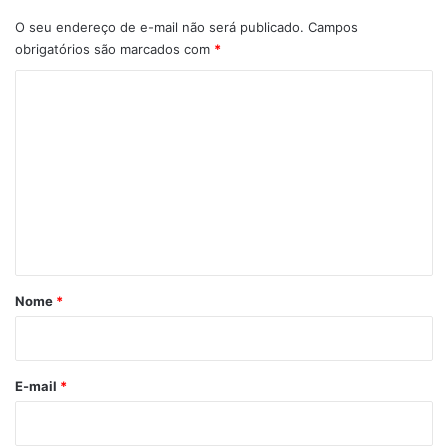
O seu endereço de e-mail não será publicado.
Campos
obrigatórios são marcados com
*
C
o
m
e
n
t
á
r
Nome
*
i
o
*
E-mail
*