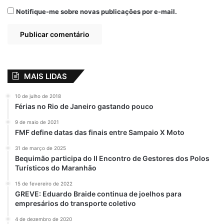
Policiais do 45º
BPM apreendem
Notifique-me sobre novas publicações por e-mail.
arma de fogo e
recuperam moto
roubada em
Invasão, na cidade
de Bequimão
15 de setembro de 2022
MAIS LIDAS
Em "BEQUIMÃO-
MA"
10 de julho de 2018
Férias no Rio de Janeiro gastando pouco
9 de maio de 2021
FMF define datas das finais entre Sampaio X Moto
Celulares
Maranhão
Moto
31 de março de 2025
Peri-Mirim
Polícia
Prisão
Bequimão participa do II Encontro de Gestores dos Polos
Turísticos do Maranhão
Riquelme
15 de fevereiro de 2022
GREVE: Eduardo Braide continua de joelhos para
empresários do transporte coletivo
4 de dezembro de 2020