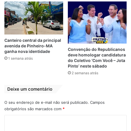
Após perseguição, o marginais teriam
entrarado numa área residencial, e
acabaram perdendo o controle da moto,
caindo, mas fugiram, deixando para trás a
Canteiro central da principal
avenida de Pinheiro-MA
arma de fogo, moto, celulares das vítimas.
Convenção do Republicanos
ganha nova identidade
Os bandidos teriam entrado num matagal de
deve homologar candidatura
1 semana atrás
do Coletivo ‘Com Você – Jota
difícil acesso, mas os policiais realizaram
Pinto’ neste sábado
intensas buscas na procura dos criminosos,
2 semanas atrás
porém sem êxito.
Deixe um comentário
Segundo realato dos policiais, todos os
abjetos aprendidos serão entregues à
O seu endereço de e-mail não será publicado.
Campos
delegacia civil via boletim informativo.
obrigatórios são marcados com
*
Segundo a polícia, a segunda vítima dos
C
bandidos ainda não foi identificada, mas
o