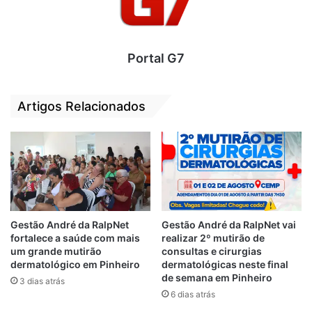
numa moto titan vermelha com uma arma
de fogo. Segundo relato, no momento da
ligação os policiais avistaram os elementos
Portal G7
em fuga, e a partir daí iniciou-se o
acompanhamento tático.
Artigos Relacionados
Gestão André da RalpNet
Gestão André da RalpNet vai
fortalece a saúde com mais
realizar 2º mutirão de
um grande mutirão
consultas e cirurgias
dermatológico em Pinheiro
dermatológicas neste final
de semana em Pinheiro
3 dias atrás
6 dias atrás