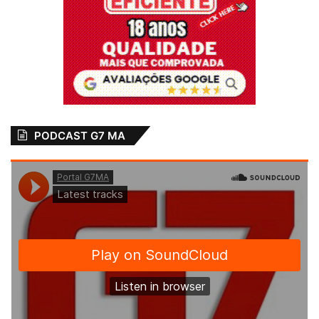
Relacionado
Mais uma rodada
Alcântara participa
de grandes
dos Jogos
emoções no XVI
Escolares
JELS 2024
Maranhenses
16 de maio de 2024
28 de junho de 2018
Em "MARANHÃO"
Em "ALCÂNTARA-
MA"
PODCAST G7 MA
Alcântara está
classificado para a
Etapa Estadual do
JEMS 2019
28 de junho de 2019
Em "ALCÂNTARA-
MA"
JELS
Jogos
Movimento