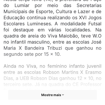
do Lumiar por meio das Secretarias
Municipais de Esporte, Cultura e Lazer e de
Educação continua realizando os XVI Jogos
Escolares Lumineses. A modalidade Futsal
foi destaque em várias localidades. Na
quadra de areia do Viva Maiobão, teve W.O
no infantil masculino, entre as escolas José
Maria X Bandeira Tribuzi que ganhou no
segundo sete por 15 x 10.
Ainda no Viva, no feminino infanto juvenil
entre as escolas Robson Martins X Erasmo
Dias, a UEB Robson Dias ganhou 12 x 10, no
terceiro sete. Já na quadra do CE Professor
Robson Martins, aconteceu o futsal
Mostre mais
feminino infanto juvenil entre as escolas
Henrique de La Rocque X Padre Mauricio,