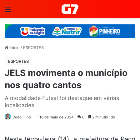
Menu
Início
/
ESPORTES
ESPORTES
JELS movimenta o município
nos quatro cantos
A modalidade Futsal foi destaque em várias
localidades
João Filho
16 de maio de 2024
0
2 minutis lido
Nesta terça-feira (14), a prefeitura de Paço