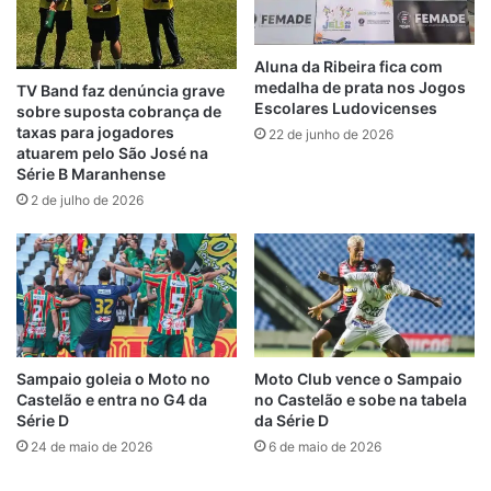
Já na quadra Erasmo Dias, a competição foi
Futsal de salão, infanto masculino, entre
Erasmo Dias X Domingos Vieira Filho;
Aluna da Ribeira fica com
medalha de prata nos Jogos
Bandeira Tribuzi X Nadir Nascimento de
TV Band faz denúncia grave
Escolares Ludovicenses
sobre suposta cobrança de
Moraes; Vila São José X Domingos Vieira
taxas para jogadores
22 de junho de 2026
Filho. Na competição, os atletas do
atuarem pelo São José na
Série B Maranhense
Domingos Vieira Filhos venceram os
2 de julho de 2026
estudantes da Vila São José por 05 X 02.
Na quadra do Robson Martins também no
futsal, a disputa foi entre os colégios
Liberalino Pereira X Robson Martins e
Machadinho X Padre Maurício. Tendo como
vencedores a escola Liberalino Pereira por
Sampaio goleia o Moto no
Moto Club vence o Sampaio
Castelão e entra no G4 da
no Castelão e sobe na tabela
09 X 02 para o Robson Martins.
Série D
da Série D
24 de maio de 2026
6 de maio de 2026
A gestão pública municipal por meio da
SEMCEL e SEMED tem fomentado a prática