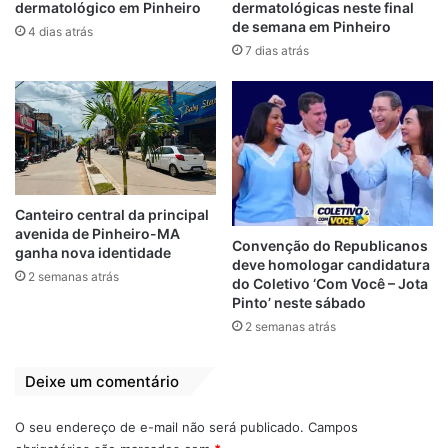
dermatológico em Pinheiro
dermatológicas neste final
de semana em Pinheiro
4 dias atrás
7 dias atrás
Canteiro central da principal
avenida de Pinheiro-MA
Convenção do Republicanos
ganha nova identidade
deve homologar candidatura
2 semanas atrás
do Coletivo ‘Com Você – Jota
Pinto’ neste sábado
As determinações devem ser cumpridas no
2 semanas atrás
prazo de 24 (vinte e quatro) horas, a partir
da notificação. Caso Geraldo insista teimar
Deixe um comentário
e não cumpra a decisão, será fixado multa
diária no valor de R$ 10.000,00 (dez mil
O seu endereço de e-mail não será publicado.
Campos
reais) até o limite de R$ 100.000,00 (cem