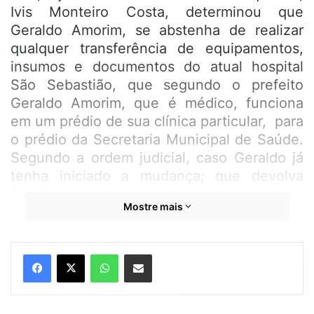
Ivis Monteiro Costa, determinou que
Geraldo Amorim, se abstenha de realizar
qualquer transferência de equipamentos,
insumos e documentos do atual hospital
São Sebastião, que segundo o prefeito
Geraldo Amorim, que é médico, funciona
em um prédio de sua clínica particular, para
o prédio da Secretaria Municipal de Saúde.
Segundo a ordem judicial, caso Geraldo já
tenha iniciado a mudança; que devolva
imediatamente os equipamentos para o
Mostre mais
local de origem.
O Magistrado foi categórico ao afirmar em
WhatsApp
Compartilhar por e-mail
sua decisão, que os produtos já transferidos
ao prédio da Secretaria ou de outros locais,
bem como a estrutura do prédio, a fim de