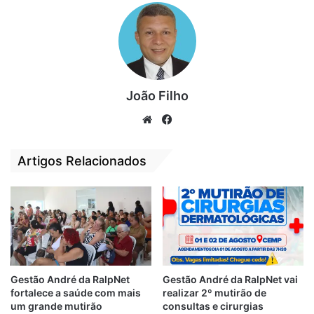
que não prejudique a prestação dos
serviços de saúde municipal. VEJA A
DECISÃO JUDICIAL NA ÍNTEGRA
CLICANDO…
AQUI…
João Filho
We
Fa
bsi
ce
te
bo
Artigos Relacionados
ok
Gestão André da RalpNet
Gestão André da RalpNet vai
fortalece a saúde com mais
realizar 2º mutirão de
um grande mutirão
consultas e cirurgias