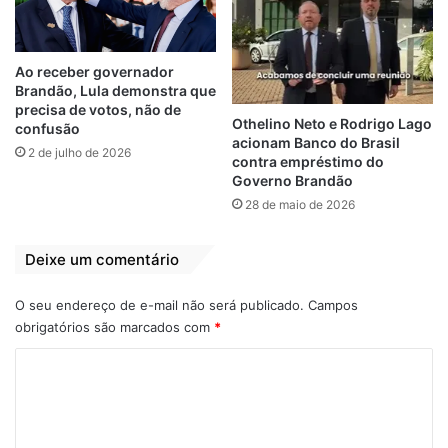
Esta semana, em Poção de Pedras-MA, ele
submeteu o presidente do Tribunal de
Ao receber governador
Justiça do Maranhão, Paulo Velten, a um
Brandão, Lula demonstra que
constrangimento sem precedentes na
precisa de votos, não de
Othelino Neto e Rodrigo Lago
confusão
história política do estado. Inaugurou um
acionam Banco do Brasil
2 de julho de 2026
mercado municipal sem água e sem energia
contra empréstimo do
Governo Brandão
elétrica.
28 de maio de 2026
Com informações do
Marrapá
Deixe um comentário
O seu endereço de e-mail não será publicado.
Campos
Relacionado
obrigatórios são marcados com
*
Sebastião Madeira
Carlos Brandão
C
assume presidência
será obrigado a
do PSDB do
exonerar secretário
o
Maranhão
Sebastião Madeira,
m
condenado pelo
1 de março de 2023