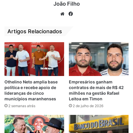
João Filho
Madeira, que até hoje não cumpriu com a
palavra.
We
Fa
bsi
ce
Não satisfeito, o eterno tucano, prometeu
te
bo
Artigos Relacionados
mais duas embarcações em “um mês ou
ok
dois”. Mentiu descaradamente na rádio
durante entrevista por telefone. Madeira,
nuca cansou de passar vergonha na
política.
Passados trinta dias, nem o ferry-velho
Othelino Neto amplia base
Empresários ganham
política e recebe apoio de
contratos de mais de R$ 42
José Humberto, de 38 anos, anunciado por
lideranças de cinco
milhões na gestão Rafael
Carlos Brandão como “novo” e de “alto
municípios maranhenses
Leitoa em Timon
padrão”, conseguiu autorização das
2 semanas atrás
2 de julho de 2026
autoridades marítimas para operar – nem
mesmo com a intervenção política de Flávio
Dino e Felipe Camarão.