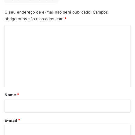
O seu endereço de e-mail não será publicado.
Campos
obrigatórios são marcados com
*
C
o
m
e
n
t
á
r
Nome
*
i
o
*
E-mail
*