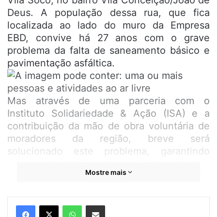
Deus. A população dessa rua, que fica
localizada ao lado do muro da Empresa
EBD, convive há 27 anos com o grave
problema da falta de saneamento básico e
pavimentação asfáltica.
Mas através de uma parceria com o
Instituto Solidariedade & Ação (ISA) e a
contribuição da mão de obra voluntária de
moradores da região, breve será
solucionado este problema, garantindo
saneamento básico de qualidade, além de
Mostre mais
mais mobilidade a população que mora ou
passa pela Vila Socó.
Fotos:
Edilson Gomes
WhatsApp
Compartilhar por e-mail