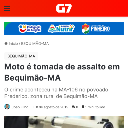
Menu
Início
/
BEQUIMÃO-MA
BEQUIMÃO-MA
Moto é tomada de assalto em
Bequimão-MA
O crime aconteceu na MA-106 no povoado
Frederico, zona rural de Bequimão-MA
João Filho
8 de agosto de 2019
0
1 minuto lido