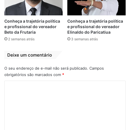
estava emplacada.
Qualquer informação sobre o paradeiro da
Conheça a trajetória política
Conheça a trajetória política
motocicleta, basta ligar para a polícia no
e profissional do vereador
e profissional do vereador
número
190
ou entrar em contato pelo
Beto da Frutaria
Elinaldo do Paricatiua
celular
98289-8204
. Vamos ajudar a
2 semanas atrás
3 semanas atrás
recuperar a moto de um trabalhador que foi
tomada de assalto em Bequimão-MA.
Deixe um comentário
O seu endereço de e-mail não será publicado.
Campos
obrigatórios são marcados com
*
C
Agosto de 2019
Assalto de Moto
o
Bequimão
destaque
Frederico
m
e
Jocelino Costa
Moto Bros
n
t