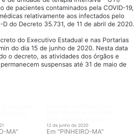
to de pacientes contaminados pela COVID-19,
édicas relativamente aos infectados pelo
0-D do Decreto 35.731, de 11 de abril de 2020.
creto do Executivo Estadual e nas Portarias
9min do dia 15 de junho de 2020. Nesta data
o o decreto, as atividades dos órgãos e
, permanecem suspensas até 31 de maio de
 prazo para
Decreto de Flávio Dino
 contas e
abre Igrejas e mantém
empresas fechadas
21
12 de junho de 2020
RO-MA"
Em "PINHEIRO-MA"