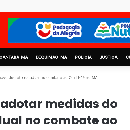
CÂNTARA-MA
BEQUIMÃO-MA
POLÍCIA
JUSTÍÇA
C
novo decreto estadual no combate ao Covid-19 no MA
 adotar medidas do
dual no combate ao