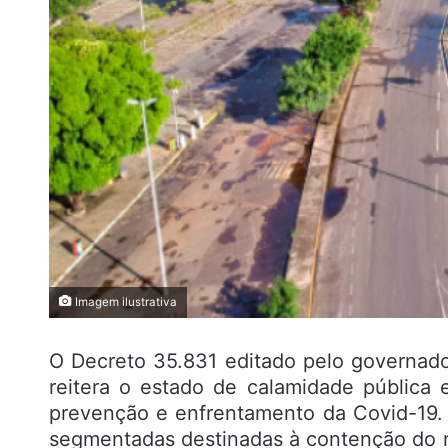
Imagem ilustrativa
O Decreto 35.831 editado pelo governador
reitera o estado de calamidade pública
prevenção e enfrentamento da Covid-19. 
segmentadas destinadas à contenção do n