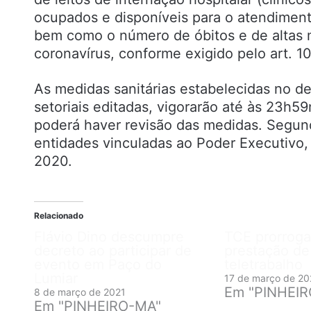
ocupados e disponíveis para o atendimen
bem como o número de óbitos e de altas m
coronavírus, conforme exigido pelo art. 1
As medidas sanitárias estabelecidas no de
setoriais editadas, vigorarão até às 23h5
poderá haver revisão das medidas. Segund
entidades vinculadas ao Poder Executivo
2020.
Relacionado
Flávio Dino descumpre
TCE prorroga
decreto ao participar de
prestação de
evento em Paço do
teletrabalho
Lumiar
17 de março de 20
Em "PINHEI
8 de março de 2021
Em "PINHEIRO-MA"