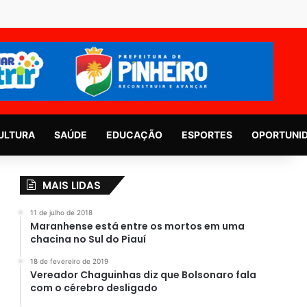
ULTURA
SAÚDE
EDUCAÇÃO
ESPORTES
OPORTUNI
MAIS LIDAS
11 de julho de 2018
Maranhense está entre os mortos em uma
chacina no Sul do Piauí
18 de fevereiro de 2019
Vereador Chaguinhas diz que Bolsonaro fala
com o cérebro desligado