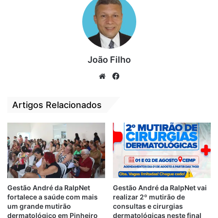
João Filho
We
Fa
bsi
ce
te
bo
Artigos Relacionados
ok
O pré-candidato do PCdoB também propõe
a reforma para cirurgias dos dois Socorrões
da cidade, além, também, de construir 21
novas Unidades de Saúde da Família (USF)
e Unidades Básicas de Saúde (UBS), que
Gestão André da RalpNet
Gestão André da RalpNet vai
também terão seus horários de atendimento
fortalece a saúde com mais
realizar 2º mutirão de
ampliados, inclusive podendo funcionar aos
um grande mutirão
consultas e cirurgias
dermatológico em Pinheiro
dermatológicas neste final
fins de semana.