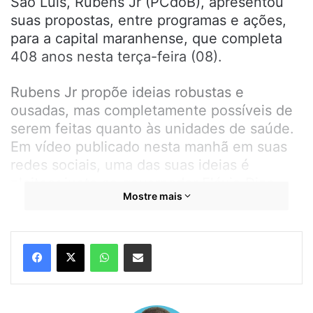
São Luís, Rubens Jr (PCdoB), apresentou
suas propostas, entre programas e ações,
para a capital maranhense, que completa
408 anos nesta terça-feira (08).
Rubens Jr propõe ideias robustas e
ousadas, mas completamente possíveis de
serem feitas quanto às unidades de saúde.
Em vídeo publicado nesta manhã em suas
redes sociais, uma das suas ideias é
pleitear junto ao governador Flávio Dino
Mostre mais
que o Hospital da Ilha, obra do Governo do
Estado, seja um novo Socorrão na capital.
WhatsApp
Compartilhar por e-mail