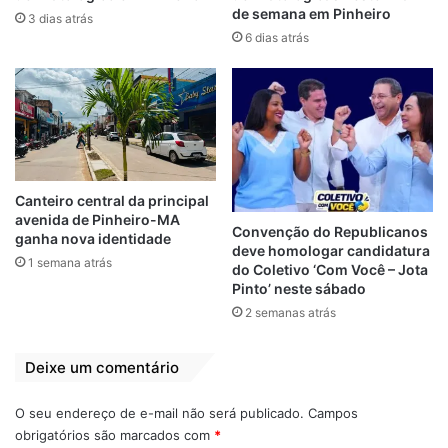
de semana em Pinheiro
3 dias atrás
6 dias atrás
Mais propostas
Fundadas em eixos, as ideias abrangem a
prevenção, o acolhimento e o atendimento
de urgência e emergência. De início,
Canteiro central da principal
Rubens Jr propõe uma saúde mais
avenida de Pinheiro-MA
inteligente e efetiva, com programas como
Convenção do Republicanos
ganha nova identidade
deve homologar candidatura
a Força Municipal de Saúde, que vai
1 semana atrás
do Coletivo ‘Com Você – Jota
promover a inclusão de mais de 160 mil
Pinto’ neste sábado
pessoas vulneráveis na cobertura de
2 semanas atrás
atenção primária; o São Luís do Sorriso,
para oferecer atendimento odontológico
Deixe um comentário
gratuito e de qualidade para a população; o
Inova Saúde, com a implantação de
O seu endereço de e-mail não será publicado.
Campos
tecnologia nas unidades e equipamentos
obrigatórios são marcados com
*