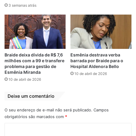
perigo em plena rotina diária.
3 semanas atrás
Relacionado
Para justificar
Carro pega fogo
atraso de salários,
em ponte de São
empresa 1001 diz
Luís-MA
ter levado calote
11 de dezembro de 2018
Braide deixa dívida de R$ 7,6
Esmênia destrava verba
do prefeito Braide e
Em "PINHEIRO-MA"
milhões com a 99 e transfere
barrada por Braide para o
do governador
problema para gestão de
Hospital Aldenora Bello
Brandão
Esmênia Miranda
10 de abril de 2026
14 de novembro de 2025
10 de abril de 2026
Em "SÃO LUÍS-MA"
Ônibus que
Deixe um comentário
transportava
funcionários de
O seu endereço de e-mail não será publicado.
Campos
empresa pega fogo
obrigatórios são marcados com
*
na BR-135
23 de junho de 2020
C
Em "PINHEIRO-MA"