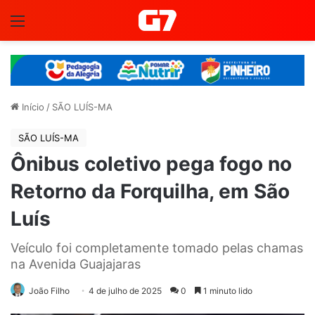
Menu
Início
/
SÃO LUÍS-MA
SÃO LUÍS-MA
Ônibus coletivo pega fogo no
Retorno da Forquilha, em São
Luís
Veículo foi completamente tomado pelas chamas
na Avenida Guajajaras
João Filho
4 de julho de 2025
0
1 minuto lido