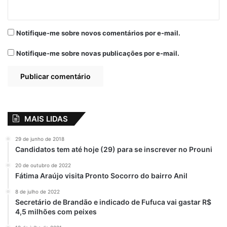
Irenilde – 251 votos
Charles – 234 votos
Notifique-me sobre novos comentários por e-mail.
Iracy Mendes – 191 votos
Lolôca – 186 votos
Notifique-me sobre novas publicações por e-mail.
Denise do Itamatatiua – 168 votos
Irmã França – 134 votos
MAIS LIDAS
Relacionado
População de
Prefeito Anderson
29 de junho de 2018
Bequimão-MA
Wilker empossa
Candidatos tem até hoje (29) para se inscrever no Prouni
elege novos
Conselheiros
20 de outubro de 2022
Conselheiros
Tutelares em
Fátima Araújo visita Pronto Socorro do bairro Anil
Tutelares. Saiba
Alcântara-MA
quem são eles
11 de janeiro de 2020
8 de julho de 2022
Em "ALCÂNTARA-
2 de outubro de 2023
Secretário de Brandão e indicado de Fufuca vai gastar R$
Em "BEQUIMÃO-
MA"
4,5 milhões com peixes
MA"