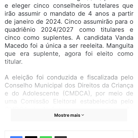
e eleger cinco conselheiros tutelares que
irão assumir o mandato de 4 anos a partir
de janeiro de 2024. Cinco assumirão para o
quadriênio 2024/2027 como titulares e
cinco como suplentes. A candidata Vanda
Macedo foi a única a ser reeleita. Manguita
que era suplente, agora foi eleito como
titular.
A eleição foi conduzida e fiscalizada pelo
Conselho Municipal dos Direitos da Criança
e do Adolescente (CMDCA), por meio de
uma Comissão Eleitoral estabelecida pelo
CMDCA de Alcântara, com a participação
Mostre mais
da Prefeitura , por meio da Secretaria de
Desenvolvimento Social, e apoio do
Tribunal Regional Eleitoral (TRE), Guarda
WhatsApp
Compartilhar por e-mail