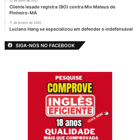
12 de julho de 2021
Cliente lesado registra (BO) contra Mix Mateus de
Novos conselheiros
Pinheiro-MA
tutelares são
diplomados em
11 de janeiro de 2020
Bequimão-MA
Luciano Hang se especializou em defender o indefensável
25 de outubro de 2019
Em "BEQUIMÃO-
MA"
SIGA-NOS NO FACEBOOK
Alcântara
Eleitos
Maranhão
Novos conselheiros Tutelares
Prefeito Nivaldo Araújo