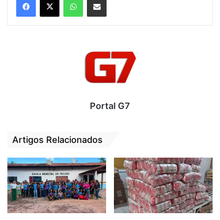
Municipal) e Polícia Militar do Maranhão
(PMMA). A eleição para Conselheiros
Tutelares transcorreu de forma pacífica e
ágil em todas as seções que funcionaram
em prédios de escolas da rede municipal de
ensino em sete polos, incluindo zona rural e
sede.
Portal G7
Munidos de documento oficial com foto e
título de eleitor, os eleitores alcantarenses,
incluindo jovens e idosos, levaram apenas
Artigos Relacionados
alguns instantes nas urnas eletrônicas
utilizadas no pleito para depositar seu voto
em um dos candidatos ao cargo de
conselheiro tutelar. A votação só foi
encerrada quanto o último da fila votou.