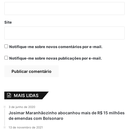
Para o prefeito Zé Martins, esse resgate
Site
trás para Bequimão um grande número de
foliões de outros municípios.
“Transformamos Bequimão num dos
melhores carnavais da Baixada
Notifique-me sobre novos comentários por e-mail.
Maranhense, e a cada ano vem crescendo.
Notifique-me sobre novas publicações por e-mail.
Com isso nossa economia fica aquecida, o
comercio vende mais, o dinheiro circula e
quem ganha com tudo isso é Bequimão.
Temos muitas dificuldades, mas
trabalhamos com planejamento, visando
MAIS LIDAS
fazer um carnaval de acordo com nossas
condições financeiras, assim como fazemos
3 de junho de 2020
todos os anos no festejo junino”, destacou
Josimar Maranhãozinho abocanhou mais de R$ 15 milhões
de emendas com Bolsonaro
o prefeito Zé Martins.
13 de novembro de 2021