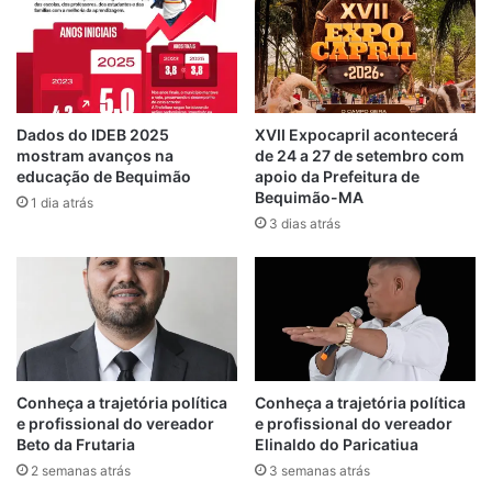
apoio e sem essa alegria, que temos agora.
A cidade e o interior participam da festa.
Um exemplo disso é o nosso Tambor de
Crioula. Santa Rita, e outros blocos do
interior do nosso município. Domingo de
Dados do IDEB 2025
XVII Expocapril acontecerá
mostram avanços na
de 24 a 27 de setembro com
Carnaval é especial pra nós. É o resgate do
educação de Bequimão
apoio da Prefeitura de
nosso carnaval com o prefeito Zé Martins”,
Bequimão-MA
1 dia atrás
disse Paixão, cantador de Toadas.
3 dias atrás
Conheça a trajetória política
Conheça a trajetória política
e profissional do vereador
e profissional do vereador
Beto da Frutaria
Elinaldo do Paricatiua
2 semanas atrás
3 semanas atrás