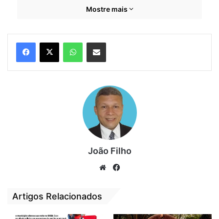
Mostre mais
que passa cresce na Passarela do Samba.
Mesmo com poucos investimentos, o
prefeito Zé Martins vem realizando grandes
WhatsApp
Compartilhar por e-mail
carnavais e Bequimão se tornou um dos
roteiros para milhares de foliões.
João Filho
We
Fa
bsi
ce
te
bo
Artigos Relacionados
ok
“Antes tínhamos um carnaval pobre, sem