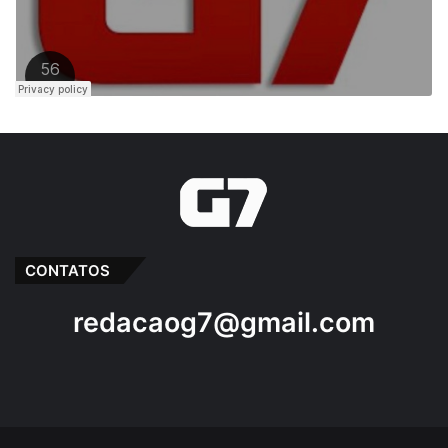
Bequimão-MA
Carnaval 2020
Desfile de blocos
destaque
Praça da Matriz
CONTATOS
redacaog7@gmail.com