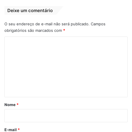
Deixe um comentário
Além do desfile dos Blocos na Passarela do
O seu endereço de e-mail não será publicado.
Campos
Samba, na Praça 02 de Novembro, bandas
obrigatórios são marcados com
*
nacionais, regionais e locais, um público
que brinca e extravasa alegria, lotou o
C
Espaço Cultural da cidade com muita
o
animação.
m
e
n
t
á
r
Nome
*
i
o
*
E-mail
*