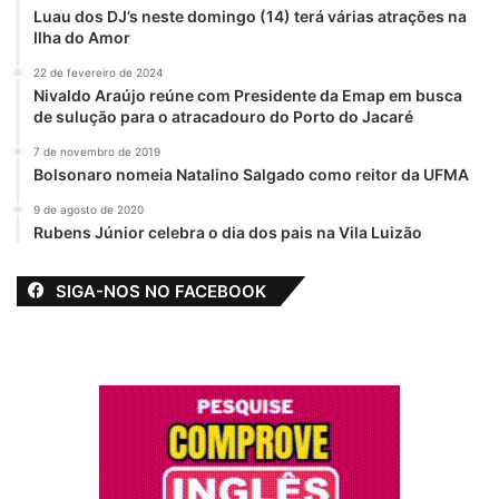
Luau dos DJ’s neste domingo (14) terá várias atrações na
TRANSMISSÃO AO VIVO ATRAVÉS DO
Ilha do Amor
RÁDIO
22 de fevereiro de 2024
Nivaldo Araújo reúne com Presidente da Emap em busca
Quem não pode ir assistir de perto as
de sulução para o atracadouro do Porto do Jacaré
atrações e brincadeiras nas Praças da
7 de novembro de 2019
Matriz e 02 de Novembro, teve a
Bolsonaro nomeia Natalino Salgado como reitor da UFMA
oportunidade de acompanhar ao vivo
9 de agosto de 2020
através da Rádio Bequimão FM 106,3
Rubens Júnior celebra o dia dos pais na Vila Luizão
transmitido pelo radialistas Jota Campos e
Garcia Júnior, com os comentários do
SIGA-NOS NO FACEBOOK
professor Valter Penha e comando técnico
de Ernildo Viegas. Quem esteve em casa
soube através das ondas do rádio como
estava o clima do carnaval em Bequimão-
MA.
Por
Paulinho Castro