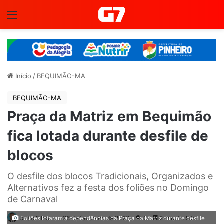
Menu
Início
/
BEQUIMÃO-MA
BEQUIMÃO-MA
Praça da Matriz em Bequimão
fica lotada durante desfile de
blocos
O desfile dos blocos Tradicionais, Organizados e
Alternativos fez a festa dos foliões no Domingo
de Carnaval
João Filho
26 de fevereiro de 2020
0
2 minutis lido
Foliões lotaram a dependências da Praça da Matriz durante desfile