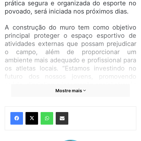
prática segura e organizada do esporte no
povoado, será iniciada nos próximos dias.
A construção do muro tem como objetivo
principal proteger o espaço esportivo de
atividades externas que possam prejudicar
o campo, além de proporcionar um
ambiente mais adequado e profissional para
os atletas locais. “Estamos investindo no
futuro dos nossos jovens, promovendo
saúde, disciplina e integração social através
Mostre mais
do esporte”, afirmou o prefeito João
Martins.
WhatsApp
Compartilhar por e-mail
Durante o encontro, o prefeito ressaltou a
importância da obra não apenas pela
melhoria da infraestrutura física, mas