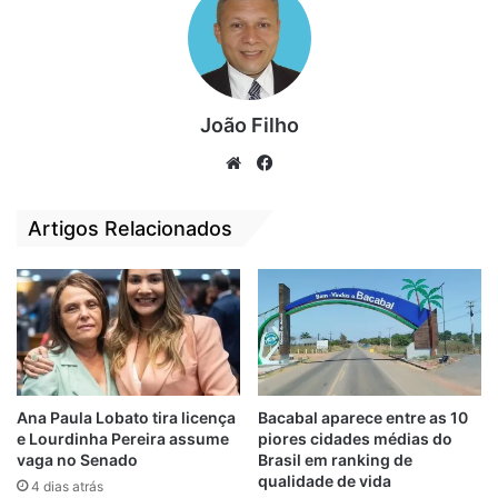
João Filho
We
Fa
bsi
ce
te
bo
Artigos Relacionados
ok
A Riachuelo ainda não se pronunciou
oficialmente sobre a causa do problema,
nem se os consumidores que não
conseguirem quitar suas faturas até o
vencimento por conta da falha técnica
Ana Paula Lobato tira licença
Bacabal aparece entre as 10
serão isentados de encargos financeiros. O
e Lourdinha Pereira assume
piores cidades médias do
Código de Defesa do Consumidor
vaga no Senado
Brasil em ranking de
qualidade de vida
4 dias atrás
determina que empresas não podem