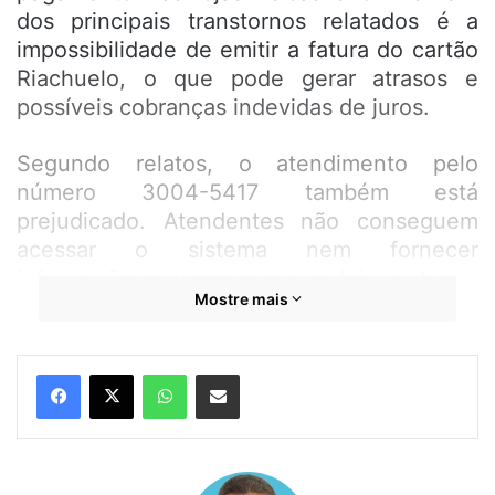
dos principais transtornos relatados é a
impossibilidade de emitir a fatura do cartão
Riachuelo, o que pode gerar atrasos e
possíveis cobranças indevidas de juros.
Segundo relatos, o atendimento pelo
número 3004-5417 também está
prejudicado. Atendentes não conseguem
acessar o sistema nem fornecer
informações sobre o eventual impacto da
Mostre mais
falha nos prazos de pagamento. “O tempo
de espera é alto, chega a 30 minutos. E
mesmo assim, não conseguimos resolver.
WhatsApp
Compartilhar por e-mail
Estou com fatura vencendo hoje e não sei
se vão cobrar juros”, disse um cliente que
preferiu não se identificar.