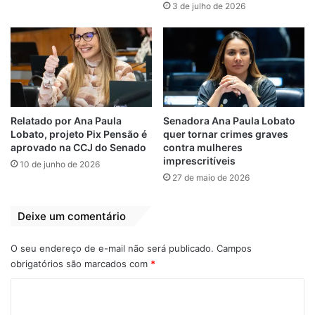
3 de julho de 2026
penalizar clientes por falhas nos serviços
prestados.
Essa não é a primeira vez que o sistema da
Midway apresenta instabilidade. Em agosto
de 2019 e mais recentemente em março de
2024, consumidores também ficaram
Relatado por Ana Paula
Senadora Ana Paula Lobato
Lobato, projeto Pix Pensão é
quer tornar crimes graves
impossibilitados de acessar o aplicativo e o
aprovado na CCJ do Senado
contra mulheres
site para realizar pagamentos ou baixar a
imprescritíveis
10 de junho de 2026
fatura do cartão de crédito.
27 de maio de 2026
Diante da recorrência do problema,
Deixe um comentário
especialistas em defesa do consumidor
recomendam que os clientes documentem
O seu endereço de e-mail não será publicado.
Campos
obrigatórios são marcados com
*
as tentativas de acesso e, caso sofram
prejuízos, registrem queixa nos órgãos de
C
defesa do consumidor, como o Procon, ou
o