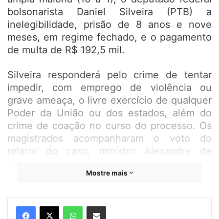
bolsonarista Daniel Silveira (PTB) a
inelegibilidade, prisão de 8 anos e nove
meses, em regime fechado, e o pagamento
de multa de R$ 192,5 mil.
Silveira responderá pelo crime de tentar
impedir, com emprego de violência ou
grave ameaça, o livre exercício de qualquer
Poder da União ou dos estados, além do
crime de coação no curso do processo. Os
magistrados acompanharam o voto do
relator do caso, ministro Alexandre de
Moraes.
Mostre mais
O primeiro efeito da condenação é a
inelegibilidade. Ela será reconhecida
WhatsApp
Compartilhar por e-mail
judicialmente se e quando Daniel Silveira