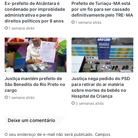
(PL) à Corte, pediu a absolvição do
Ex-prefeito de Alcântara é
Prefeito de Turiaçu-MA está
condenado por improbidade
por um fio para ser cassado
deputado.
administrativa e perde
definitivamente pelo TRE-MA
direitos políticos por 8 anos
1 semana atrás
Com o voto de Nunes Marques, o placar do
1 semana atrás
julgamento empatou em 1 a 1. Como é uma
ação penal, existe a figura do relator
(Alexandre de Moraes) e do revisor.
Logo depois de Nunes Marques, começou a
votar André Mendonça, o segundo indicado
Justiça mantém prefeito de
Justiça nega pedido do PSD
por Bolsonaro para a Corte. Mendonça
São Benedito do Rio Preto no
para retirar do ar matéria
votou pela condenação de Silveira, porém
cargo
sobre mortes de bebês no
Hospital da Criança
acompanhou apenas parcialmente o relator.
1 semana atrás
3 semanas atrás
O ministro julgou parcialmente procedente
a acusação para condenar o réu, e sugeriu
Deixe um comentário
pena bem mais branda, de 2 anos e 4
meses em regime aberto, além de multa de
O seu endereço de e-mail não será publicado.
Campos