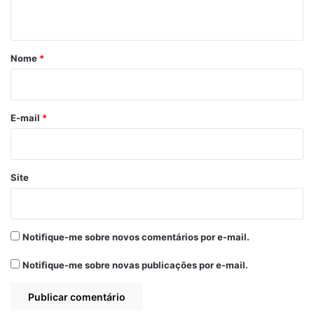
t
á
r
Nome
*
i
o
*
E-mail
*
Site
Notifique-me sobre novos comentários por e-mail.
Notifique-me sobre novas publicações por e-mail.