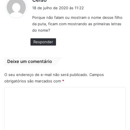
i
18 de julho de 2020 às 11:22
s
Porque não falam ou mostram o nome desse filho
s
da puta, ficam com mostrando as primeiras letras
e
do nome?
:
Responder
Deixe um comentário
O seu endereço de e-mail não será publicado.
Campos
obrigatórios são marcados com
*
C
o
m
e
n