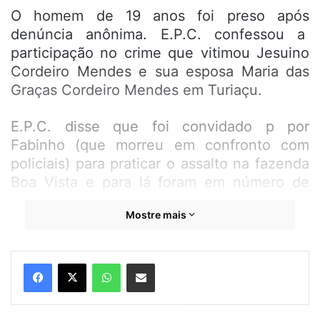
O homem de 19 anos foi preso após
denúncia anônima. E.P.C. confessou a
participação no crime que vitimou Jesuino
Cordeiro Mendes e sua esposa Maria das
Graças Cordeiro Mendes em Turiaçu.
E.P.C. disse que foi convidado p por
Fabinho (que morreu em confronto com
policiais) para praticar o assalto na fazenda
Boa Vista e para lá foram em número de
quatro pessoas.
Mostre mais
Ele alegou que Fabinho abordou a dona da
casa, enquanto dois homens, que já
WhatsApp
Compartilhar por e-mail
aguardavam no local perseguiram e
assassinaram a tiros Jesuíno, que estava
em outra área do imóvel.