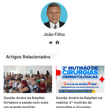
O preso disse ainda que Fabinho conseguiu
sair da casa de posse de uma arma de fogo,
após matar a proprietária.
Por
Clodoaldo Corrêa
João Filho
We
Fa
bsi
ce
Acusado
destaque
Matar
te
bo
Artigos Relacionados
ok
Pais de Cléber Verde
Preso
São Luís
Gestão André da RalpNet
Gestão André da RalpNet vai
fortalece a saúde com mais
realizar 2º mutirão de
um grande mutirão
consultas e cirurgias