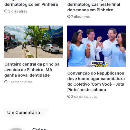
dermatológico em Pinheiro
dermatológicas neste final
de semana em Pinheiro
3 dias atrás
7 dias atrás
Canteiro central da principal
avenida de Pinheiro-MA
Convenção do Republicanos
ganha nova identidade
deve homologar candidatura
1 semana atrás
do Coletivo ‘Com Você – Jota
Pinto’ neste sábado
2 semanas atrás
Um Comentário
d
Celso