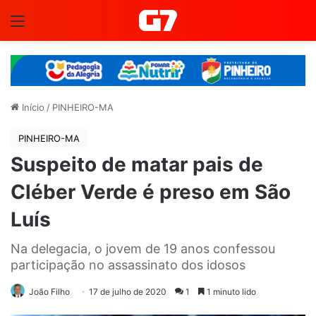
Menu
Início
/
PINHEIRO-MA
PINHEIRO-MA
Suspeito de matar pais de
Cléber Verde é preso em São
Luís
Na delegacia, o jovem de 19 anos confessou
participação no assassinato dos idosos
João Filho
17 de julho de 2020
1
1 minuto lido