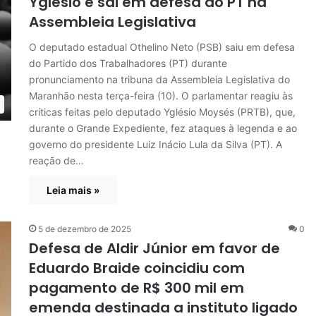
Yglésio e sai em defesa do PT na
Assembleia Legislativa
O deputado estadual Othelino Neto (PSB) saiu em defesa
do Partido dos Trabalhadores (PT) durante
pronunciamento na tribuna da Assembleia Legislativa do
Maranhão nesta terça-feira (10). O parlamentar reagiu às
críticas feitas pelo deputado Yglésio Moysés (PRTB), que,
durante o Grande Expediente, fez ataques à legenda e ao
governo do presidente Luiz Inácio Lula da Silva (PT). A
reação de…
Leia mais »
5 de dezembro de 2025
0
Defesa de Aldir Júnior em favor de
Eduardo Braide coincidiu com
pagamento de R$ 300 mil em
emenda destinada a instituto ligado