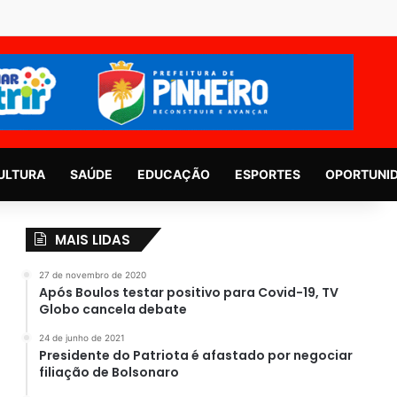
ULTURA
SAÚDE
EDUCAÇÃO
ESPORTES
OPORTUNI
MAIS LIDAS
27 de novembro de 2020
Após Boulos testar positivo para Covid-19, TV
Globo cancela debate
24 de junho de 2021
Presidente do Patriota é afastado por negociar
filiação de Bolsonaro