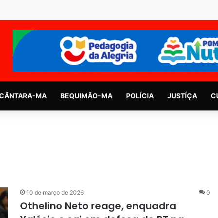
CÂNTARA-MA
BEQUIMÃO-MA
POLÍCIA
JUSTÍÇA
C
10 de março de 2026
0
Othelino Neto reage, enquadra