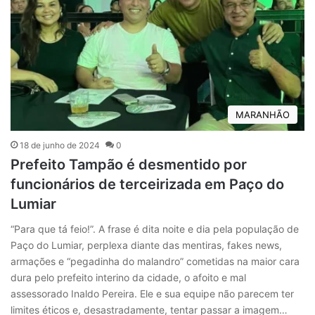
MARANHÃO
18 de junho de 2024
0
Prefeito Tampão é desmentido por
funcionários de terceirizada em Paço do
Lumiar
“Para que tá feio!”. A frase é dita noite e dia pela população de
Paço do Lumiar, perplexa diante das mentiras, fakes news,
armações e “pegadinha do malandro” cometidas na maior cara
dura pelo prefeito interino da cidade, o afoito e mal
assessorado Inaldo Pereira. Ele e sua equipe não parecem ter
limites éticos e, desastradamente, tentar passar a imagem…