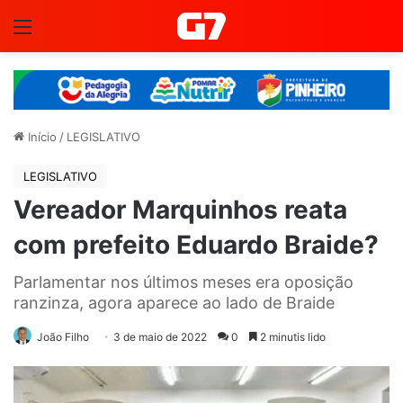
Menu
Início
/
LEGISLATIVO
LEGISLATIVO
Vereador Marquinhos reata
com prefeito Eduardo Braide?
Parlamentar nos últimos meses era oposição
ranzinza, agora aparece ao lado de Braide
João Filho
3 de maio de 2022
0
2 minutis lido