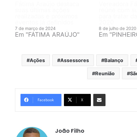
Fátima Araújo destaca
Vereadora Fá
suas últimas ações
reúne com s
realizadas e próximos
para tratar d
eventos já definidos
2020
7 de março de 2024
8 de julho de 2020
Em "FÁTIMA ARAÚJO"
Em "PINHEI
Ações
Assessores
Balanço
Reunião
Sã
Compartilhar por e-mail
Facebook
X
João Filho