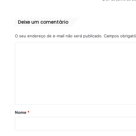
Deixe um comentário
O seu endereço de e-mail não será publicado.
Campos obrigató
C
o
m
e
n
t
á
r
Nome
*
i
o