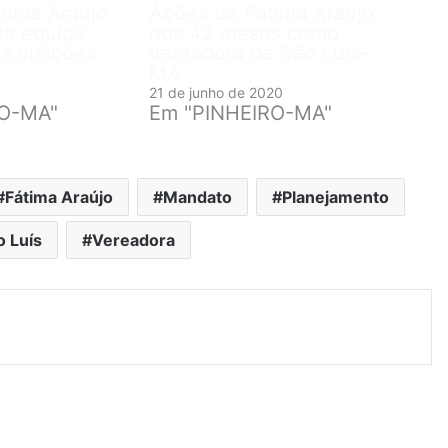
tima Araújo
Ações de Fátima Araújo
ua equipe
nos 42 meses como
as eleições
vereadora de São Luís-
MA
21 de junho de 2020
RO-MA"
Em "PINHEIRO-MA"
Fátima Araújo
Mandato
Planejamento
o Luís
Vereadora