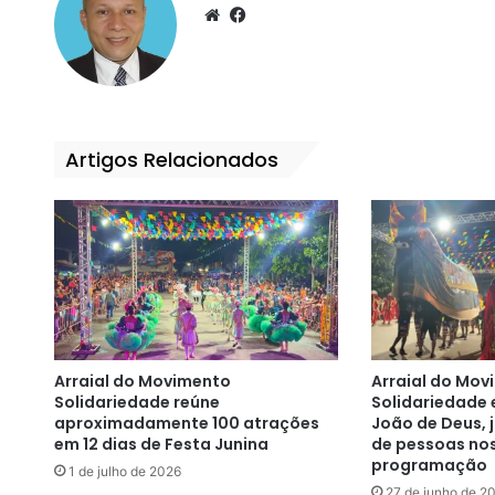
We
Fa
bsi
ce
te
bo
ok
Artigos Relacionados
Arraial do Movimento
Arraial do Mov
Solidariedade reúne
Solidariedade 
aproximadamente 100 atrações
João de Deus, j
em 12 dias de Festa Junina
de pessoas nos
programação
1 de julho de 2026
27 de junho de 2