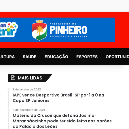
ULTURA
SAÚDE
EDUCAÇÃO
ESPORTES
OPORTUNI
MAIS LIDAS
8 de janeiro de 2022
IAPE vence Desportivo Brasil-SP por 1 a 0 na
Copa SP Juniores
3 de dezembro de 2021
Matéria da Crusoé que detona Josimar
Maranhãozinho pode ter sido feita nos porões
do Palácio dos Leões