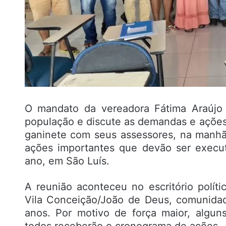
O mandato da vereadora Fátima Araújo 
população e discute as demandas e ações
ganinete com seus assessores, na manhã
ações importantes que devão ser execut
ano, em São Luís.
A reunião aconteceu no escritório políti
Vila Conceição/João de Deus, comunida
anos. Por motivo de força maior, algu
todos receberão o cronograma de ações.