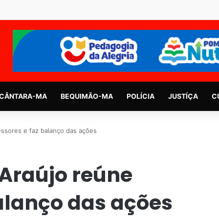
CÂNTARA-MA
BEQUIMÃO-MA
POLÍCIA
JUSTÍÇA
C
ssores e faz balanço das ações
Araújo reúne
alanço das ações