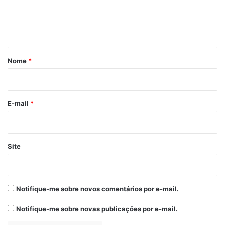
n
t
á
r
Nome
*
i
o
*
E-mail
*
Site
Notifique-me sobre novos comentários por e-mail.
Notifique-me sobre novas publicações por e-mail.