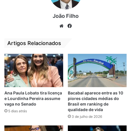
apoio e apoiar o
articulação do PT
PDT no Maranhão
com Weverton no
MA para 2022
8 de maio de 2021
João Filho
Em "PINHEIRO-MA"
17 de novembro de 2021
Em "PINHEIRO-MA"
We
Fa
bsi
ce
Articulado, Senador
te
bo
Weverton (PDT) se
Artigos Relacionados
reúne com Lula
ok
(PT)
5 de maio de 2021
Em "PINHEIRO-MA"
Lula
Lupi
PDT
PT
Ana Paula Lobato tira licença
Bacabal aparece entre as 10
e Lourdinha Pereira assume
piores cidades médias do
Reunião
Weverton
vaga no Senado
Brasil em ranking de
qualidade de vida
5 dias atrás
3 de julho de 2026