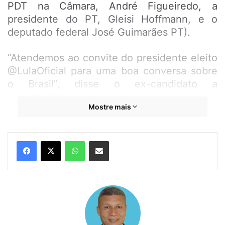
PDT na Câmara, André Figueiredo, a
presidente do PT, Gleisi Hoffmann, e o
deputado federal José Guimarães PT).
“Atendemos ao convite do presidente eleito
@LulaOficial para uma boa conversa sobre
o Brasil”, disse o ex-candidato a
governador.
Mostre mais
Tudo indica que o PDT deve ter espaço
importante no governo Lula e Weverton
WhatsApp
Compartilhar por e-mail
segue sendo aliado de primeira ordem do
petista.
Relacionado
Lula acena querer
Haddad confirma