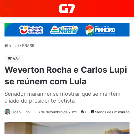
Menu
Início
/
BRASIL
BRASIL
Weverton Rocha e Carlos Lupi
se reúnem com Lula
Senador maranhense mostrar que se mantém
aliado do presidente petista
João Filho
6 de dezembro de 2022
0
Menos de um minuto