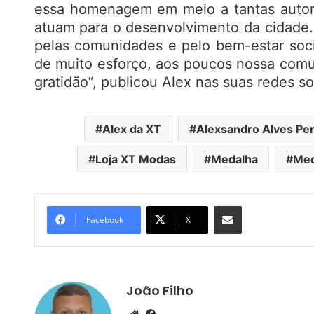
essa homenagem em meio a tantas autor
atuam para o desenvolvimento da cidade. 
pelas comunidades e pelo bem-estar socia
de muito esforço, aos poucos nossa comu
gratidão”, publicou Alex nas suas redes so
Alex da XT
Alexsandro Alves Per
Loja XT Modas
Medalha
Med
Compartilhar por e-mail
Facebook
X
João Filho