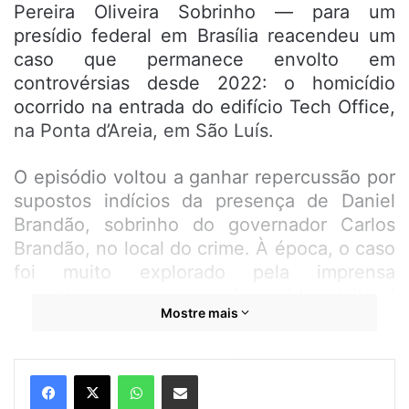
Pereira Oliveira Sobrinho — para um
presídio federal em Brasília reacendeu um
caso que permanece envolto em
controvérsias desde 2022: o homicídio
ocorrido na entrada do edifício Tech Office,
na Ponta d’Areia, em São Luís.
O episódio voltou a ganhar repercussão por
supostos indícios da presença de Daniel
Brandão, sobrinho do governador Carlos
Brandão, no local do crime. À época, o caso
foi muito explorado pela imprensa
maranhense, em meio à corrida eleitoral
Mostre mais
pela reeleição de Brandão. Agora, o temor
de eventuais revelações em suposta
delação premiada por parte do condenado
WhatsApp
Compartilhar por e-mail
tem causado desconforto nos bastidores do