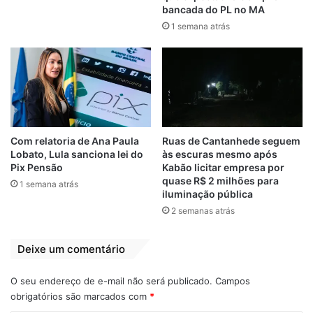
bancada do PL no MA
1 semana atrás
O caso João Bosco
João Bosco Pereira, de 46 anos, era
proprietário da empresa SH Vigilância e
Segurança Ltda., que prestava serviços ao
Estado desde 2014, quando firmou contrato
às pressas com o governo Roseana Sarney
Com relatoria de Ana Paula
Ruas de Cantanhede seguem
Lobato, Lula sanciona lei do
às escuras mesmo após
no final do mandato. O pagamento, no
Pix Pensão
Kabão licitar empresa por
entanto, nunca foi efetuado.
quase R$ 2 milhões para
1 semana atrás
iluminação pública
2 semanas atrás
Durante o governo Flávio Dino, o contrato
não foi pago pela Secretaria de Educação
Deixe um comentário
(Seduc), mas após batalha jucicial, o então
secretário Felipe Camarão reconheceu em
O seu endereço de e-mail não será publicado.
Campos
janeiro de 2019 a dívida no valor de de R$
obrigatórios são marcados com
*
788 mil, buscando evitar a transformação da