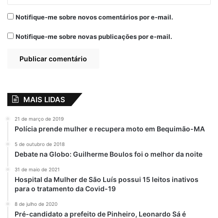
a Seduc e assinado pelo Secretário Adjunto
Notifique-me sobre novos comentários por e-mail.
de Orçamento, Finanças e Contabilidade
em tramitação relâmpago.
Notifique-me sobre novas publicações por e-mail.
MAIS LIDAS
21 de março de 2019
Polícia prende mulher e recupera moto em Bequimão-MA
5 de outubro de 2018
Debate na Globo: Guilherme Boulos foi o melhor da noite
O crime no Tech Office
31 de maio de 2021
Hospital da Mulher de São Luís possui 15 leitos inativos
para o tratamento da Covid-19
O assassinato de João Bosco ocorreu em 19
8 de julho de 2020
de agosto de 2022, dentro das
Pré-candidato a prefeito de Pinheiro, Leonardo Sá é