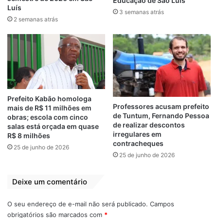
Alcântara-MA
Educação de São Luís
Luís
aprova Projeto de
3 semanas atrás
2 semanas atrás
Lei que
regulamenta o
novo Fundeb no
município
27 de março de 2021
Em "PINHEIRO-MA"
Prefeito Kabão homologa
Professores acusam prefeito
mais de R$ 11 milhões em
Educação
Fundeb 2022
Municípios
de Tuntum, Fernando Pessoa
obras; escola com cinco
de realizar descontos
salas está orçada em quase
irregulares em
R$ 8 milhões
contracheques
25 de junho de 2026
25 de junho de 2026
Deixe um comentário
O seu endereço de e-mail não será publicado.
Campos
obrigatórios são marcados com
*