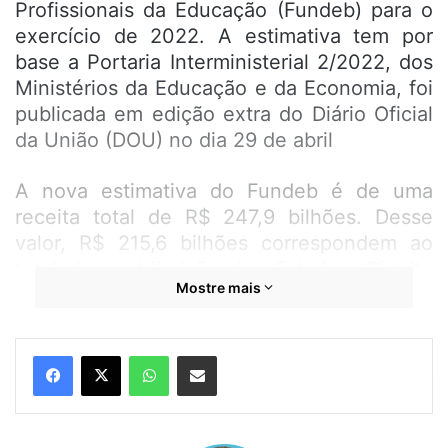
Profissionais da Educação (Fundeb) para o
exercício de 2022. A estimativa tem por
base a Portaria Interministerial 2/2022, dos
Ministérios da Educação e da Economia, foi
publicada em edição extra do Diário Oficial
da União (DOU) no dia 29 de abril
A nova estimativa do Fundeb é de uma
receita total de R$ 247,9 bilhões. Desse
valor, R$ 215,6 bilhões correspondem ao
total da contribuição dos Estados, Distrito
Mostre mais
Federal e Municípios para o Fundo; R$ 21,5
bilhões referem-se à complementação-
Valor Aluno Ano do Fundeb (VAAF) e R$
WhatsApp
Compartilhar por e-mail
10,8 bilhões são da complementação-Valor
Aluno Ano Total (VAAT) da União ao Fundo.