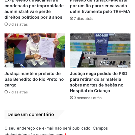
condenado por improbidade
por um fio para ser cassado
aplicados.
administrativa e perde
definitivamente pelo TRE-MA
direitos políticos por 8 anos
7 dias atrás
6 dias atrás
Justiça mantém prefeito de
Justiça nega pedido do PSD
São Benedito do Rio Preto no
para retirar do ar matéria
cargo
sobre mortes de bebês no
Hospital da Criança
7 dias atrás
3 semanas atrás
Deixe um comentário
“Do exposto, DEFIRO parcialmente a tutela
de urgência, ante a presença dos
O seu endereço de e-mail não será publicado.
Campos
pressupostos necessários
para a sua
obrigatórios são marcados com
*