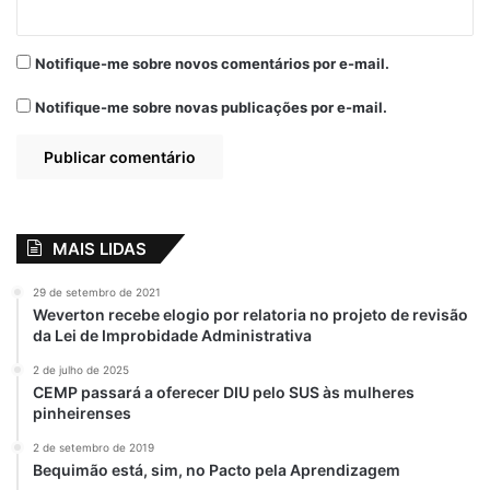
valores pendentes das ditas emendas de
2024, no prazo de até 60 (sessenta) dias, a
Notifique-me sobre novos comentários por e-mail.
considerar da data da aprovação da Lei
Orçamentária de 2025, em trâmite no Poder
Notifique-me sobre novas publicações por e-mail.
Legislativo Municipal, nos moldes das
disposições constantes na Lei Federal nº
9.784/1999.”
Determina o juiz.
–
Chantagem do Executivo
MAIS LIDAS
29 de setembro de 2021
Vereadores também têm se manifestado
Weverton recebe elogio por relatoria no projeto de revisão
contra o que chamam de “prática de
da Lei de Improbidade Administrativa
barganha” com as emendas parlamentares.
2 de julho de 2025
Eles denunciam que a liberação dos
CEMP passará a oferecer DIU pelo SUS às mulheres
recursos tem sido usada como moeda de
pinheirenses
troca para a aprovação de projetos de
2 de setembro de 2019
interesse do Executivo na Câmara
Bequimão está, sim, no Pacto pela Aprendizagem