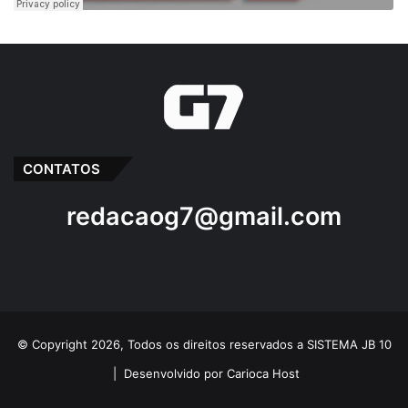
9 de março de 2019
Em "PINHEIRO-MA"
Determina
Emendas
Juíz
Justiça
Osmar Filho
Osmar Gomes
CONTATOS
Pagamento
Prefeito Braide
redacaog7@gmail.com
Vereadores
© Copyright 2026, Todos os direitos reservados a SISTEMA JB 10
|
Desenvolvido por Carioca Host