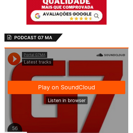
para acesso a serviços essenciais.
–
CLIQUE AQUI
E
CONFIRA A ÍNTEGRA DA
DECISÃO
–
PODCAST G7 MA
Por Domingos Costa
Relacionado
Prefeito Eduardo
Osmar Filho
Braide abre crédito
prestigia comenda
suplementar de
entregue ao juiz
R$15 milhões para
Osmar Gomes
Câmara de São Luís
12 de dezembro de 2018
Em "PINHEIRO-MA"
19 de abril de 2023
Em "MARANHÃO"
Osmar Filho firma
compromisso com
Apae