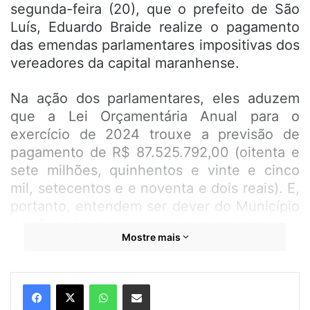
segunda-feira (20), que o prefeito de São
Luís, Eduardo Braide realize o pagamento
das emendas parlamentares impositivas dos
vereadores da capital maranhense.
Na ação dos parlamentares, eles aduzem
que a Lei Orçamentária Anual para o
exercício de 2024 trouxe a previsão de
pagamento de R$ 87.525.792,00 (oitenta e
sete milhões, quinhentos e vinte e cinco
mil, setecentos e e noventa e dois reais). E,
portanto, entendem ser dever do Município
de São Luís promover a execução das
Mostre mais
emendas parlamentares individuais
devidamente inscritas no
orçamento público, o que não ocorrera.
WhatsApp
Compartilhar por e-mail