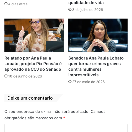
PSC ao Podemos, o que representa o
qualidade de vida
4 dias atrás
compromisso dos partidos com a
3 de julho de 2026
democracia do país e o bem estar da nosso
povo. Com muita alegria, permaneço a
frente desse partido que agora conta com
uma bancada mais forte e consolidada em
nosso estado”, disse Fábio Macedo.
Relatado por Ana Paula
Senadora Ana Paula Lobato
COMUNICADO OFICIAL
– Podemos e
Lobato, projeto Pix Pensão é
quer tornar crimes graves
Partido Social Cristão (PSC) decidem se
aprovado na CCJ do Senado
contra mulheres
imprescritíveis
unir em uma só legenda. O novo conjunto
10 de junho de 2026
27 de maio de 2026
de forças nasce comprometido com o
Estado Democrático de Direito, o
Deixe um comentário
fortalecimento do pacto federativo, a
harmonia entre os poderes, o
O seu endereço de e-mail não será publicado.
Campos
desenvolvimento econômico voltado à
obrigatórios são marcados com
*
inclusão social, com responsabilidade fiscal
C
e respeito ao meio-ambiente, e com todos