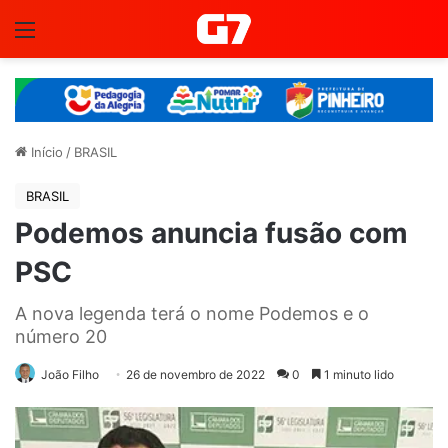
Menu
Início
/
BRASIL
BRASIL
Podemos anuncia fusão com
PSC
A nova legenda terá o nome Podemos e o
número 20
João Filho
26 de novembro de 2022
0
1 minuto lido