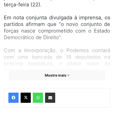
terça-feira (22).
Em nota conjunta divulgada à imprensa, os
partidos afirmam que “o novo conjunto de
forças nasce comprometido com o Estado
Democrático de Direito”.
Com a incorporação, o Podemos contará
com uma bancada de 18 deputados na
próxima legislatura, a oitava maior da
Câmara, à frente de PDT, PSB e PSDB. No
Mostre mais
Senado, a bancada será de sete
parlamentares. Serão 48 deputados
estaduais, 198 prefeitos e 3.045 vereadores
WhatsApp
Compartilhar por e-mail
em todo o País.
“A união de Podemos e PSC é a união de